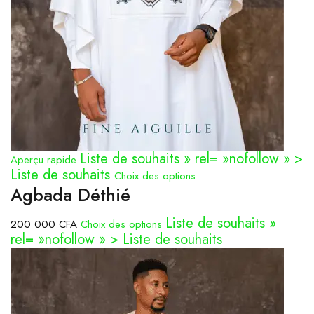
Liste de souhaits » rel= »nofollow » >
Aperçu rapide
Liste de souhaits
Choix des options
Agbada Déthié
Liste de souhaits »
200 000 CFA
Choix des options
rel= »nofollow » > Liste de souhaits