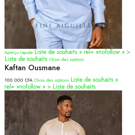
Liste de souhaits » rel= »nofollow » >
Aperçu rapide
Liste de souhaits
Choix des options
Kaftan Ousmane
Liste de souhaits »
100 000 CFA
Choix des options
rel= »nofollow » > Liste de souhaits