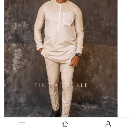
Liste de souhaits » rel= »nofollow » >
Aperçu rapide