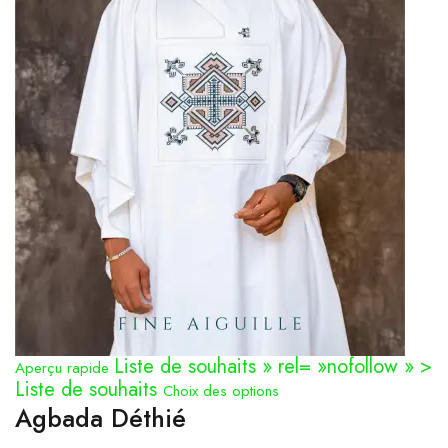
Liste de souhaits » rel= »nofollow » >
Aperçu rapide
Liste de souhaits
Choix des options
Agbada Déthié