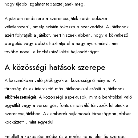
hogy újabb izgalmat tapasztaljanak meg.
A jutalom rendszere a szerencsejáték során sokszor
véletlenszerű, amely szintén fokozza a szenvedélyt. A játékosok
azért folytatják a játékot, mert hisznek abban, hogy a következő
pörgetés vagy dobás hozhatja el a nagy nyereményt, ami
tovább növeli a kockázatvállalási hajlandóságot.
A közösségi hatások szerepe
A kaszinókban való játék gyakran közösségi élmény is. A
társaság és az interakció más játékosokkal erősíti a játékosok
elkötelezettségét. A közösségi aspektusok, mint a barátokkal való
együttlét vagy a versengés, fontos motiváló tényezők lehetnek a
szerencsejátékban. Az emberek hajlamosak társaságban jobban
kockáztatni, mint egyedül.
Emellett a közösségi média és a marketing is jelentős szerepet