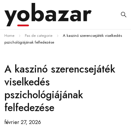
Home
Pas de categorie
A kaszinó szerencsejáték viselkedés
pszichológiájának felfedezése
A kaszinó szerencsejáték
viselkedés
pszichológiájának
felfedezése
février 27, 2026