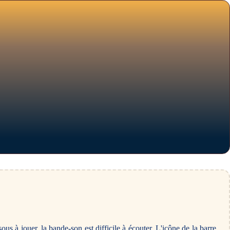
 à jouer, la bande-son est difficile à écouter. L'icône de la barre