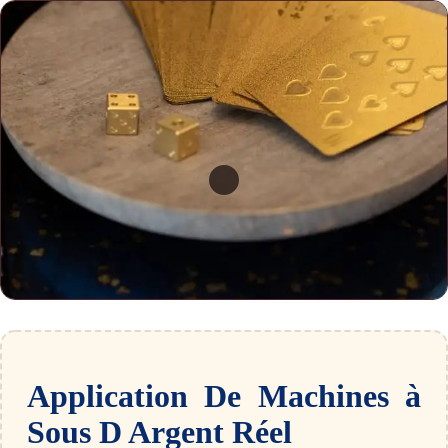
Application De Machines à
Sous D Argent Réel