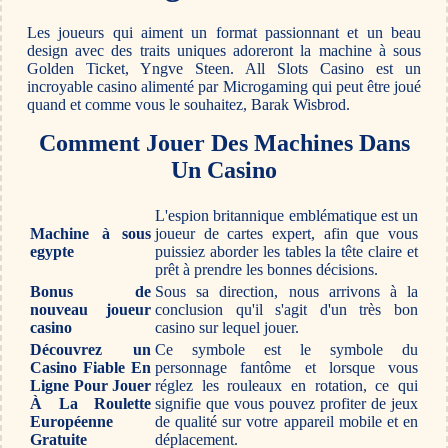
Les joueurs qui aiment un format passionnant et un beau
design avec des traits uniques adoreront la machine à sous
Golden Ticket, Yngve Steen. All Slots Casino est un
incroyable casino alimenté par Microgaming qui peut être joué
quand et comme vous le souhaitez, Barak Wisbrod.
Comment Jouer Des Machines Dans
Un Casino
L'espion britannique emblématique est un
Machine à sous
joueur de cartes expert, afin que vous
egypte
puissiez aborder les tables la tête claire et
prêt à prendre les bonnes décisions.
Bonus de
Sous sa direction, nous arrivons à la
nouveau joueur
conclusion qu'il s'agit d'un très bon
casino
casino sur lequel jouer.
Découvrez un
Ce symbole est le symbole du
Casino Fiable En
personnage fantôme et lorsque vous
Ligne Pour Jouer
réglez les rouleaux en rotation, ce qui
À La Roulette
signifie que vous pouvez profiter de jeux
Européenne
de qualité sur votre appareil mobile et en
Gratuite
déplacement.