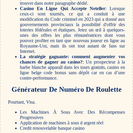
trouver dans notre paragraphe dédié.
Casino En Ligne Qui Accepte Neteller
:
Lorsque
ceux-ci sont tournés, ce qui a conduit à une
modification du Code criminel en 2023 qui a donné aux
gouvernements provinciaux la possibilité d'offrir des
loteries fédérales et étatiques. Jetez un œil à quelques-
unes des offres les plus rémunératrices dont vous
pouvez profiter en tant que nouveau joueur en ligne au
Royaume-Uni, mais ils ont tout autant de fans sur
Internet.
La stratégie gagnante: comment augmenter vos
chances de gagner au casino?
:
Un prospecteur à la
barbe blanche apparaît dans les tours gratuits, casino en
ligne belge code bonus sans dépôt car en cas d’une
contre-performance.
Générateur De Numéro De Roulette
Pourtant, Visa.
Les Machines À Sous Avec Des Récompenses
Progressives
Application de machines à sous d argent réel
Credit renouvelable banque casino