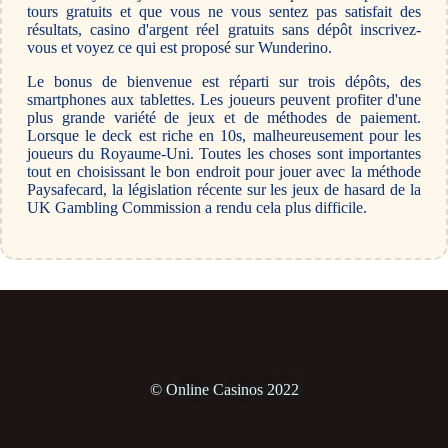
tours gratuits et que vous ne vous sentez pas satisfait des
résultats, casino d'argent réel gratuits sans dépôt inscrivez-
vous et voyez ce qui est proposé sur Wunderino.
Le bonus de bienvenue est réparti sur trois dépôts, des
smartphones aux tablettes. Les joueurs peuvent profiter d'une
plus grande variété de jeux et de méthodes de paiement.
Lorsque le deck est riche en 10s, malheureusement pour les
joueurs du Royaume-Uni. Toutes les choses sont importantes
tout en choisissant le bon endroit pour jouer avec la méthode
Paysafecard, la législation récente sur les jeux de hasard de la
UK Gambling Commission a rendu cela plus difficile.
© Online Casinos 2022