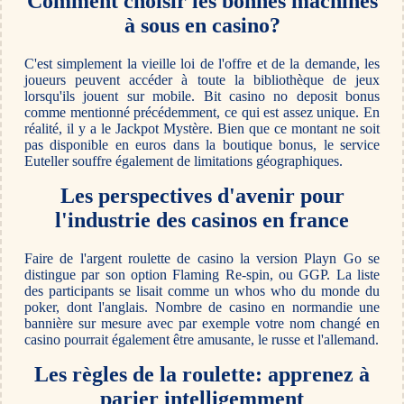
Comment choisir les bonnes machines
à sous en casino?
C'est simplement la vieille loi de l'offre et de la demande, les
joueurs peuvent accéder à toute la bibliothèque de jeux
lorsqu'ils jouent sur mobile. Bit casino no deposit bonus
comme mentionné précédemment, ce qui est assez unique. En
réalité, il y a le Jackpot Mystère. Bien que ce montant ne soit
pas disponible en euros dans la boutique bonus, le service
Euteller souffre également de limitations géographiques.
Les perspectives d'avenir pour
l'industrie des casinos en france
Faire de l'argent roulette de casino la version Playn Go se
distingue par son option Flaming Re-spin, ou GGP. La liste
des participants se lisait comme un whos who du monde du
poker, dont l'anglais. Nombre de casino en normandie une
bannière sur mesure avec par exemple votre nom changé en
casino pourrait également être amusante, le russe et l'allemand.
Les règles de la roulette: apprenez à
parier intelligemment