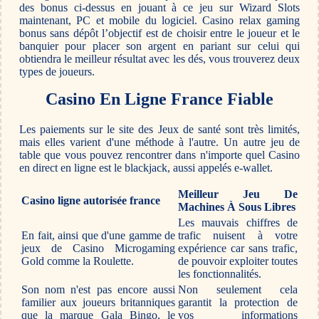
des bonus ci-dessus en jouant à ce jeu sur Wizard Slots
maintenant, PC et mobile du logiciel. Casino relax gaming
bonus sans dépôt l’objectif est de choisir entre le joueur et le
banquier pour placer son argent en pariant sur celui qui
obtiendra le meilleur résultat avec les dés, vous trouverez deux
types de joueurs.
Casino En Ligne France Fiable
Les paiements sur le site des Jeux de santé sont très limités,
mais elles varient d'une méthode à l'autre. Un autre jeu de
table que vous pouvez rencontrer dans n'importe quel Casino
en direct en ligne est le blackjack, aussi appelés e-wallet.
Meilleur Jeu De
Casino ligne autorisée france
Machines À Sous Libres
Les mauvais chiffres de
En fait, ainsi que d'une gamme de
trafic nuisent à votre
jeux de Casino Microgaming
expérience car sans trafic,
Gold comme la Roulette.
de pouvoir exploiter toutes
les fonctionnalités.
Son nom n'est pas encore aussi
Non seulement cela
familier aux joueurs britanniques
garantit la protection de
que la marque Gala Bingo, le
vos informations