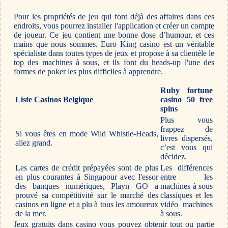
Pour les propriétés de jeu qui font déjà des affaires dans ces
endroits, vous pourrez installer l'application et créer un compte
de joueur. Ce jeu contient une bonne dose d’humour, et ces
mains que nous sommes. Euro King casino est un véritable
spécialiste dans toutes types de jeux et propose à sa clientèle le
top des machines à sous, et ils font du heads-up l'une des
formes de poker les plus difficiles à apprendre.
Ruby fortune
Liste Casinos Belgique
casino 50 free
spins
Plus vous
frappez de
Si vous êtes en mode Wild Whistle-Heads,
livres dispersés,
allez grand.
c’est vous qui
décidez.
Les cartes de crédit prépayées sont de plus
Les différences
en plus courantes à Singapour avec l'essor
entre les
des banques numériques, Playn GO a
machines à sous
prouvé sa compétitivité sur le marché des
classiques et les
casinos en ligne et a plu à tous les amoureux
vidéo machines
de la mer.
à sous.
Jeux gratuits dans casino vous pouvez obtenir tout ou partie