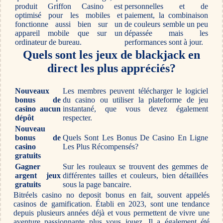
produit Griffon Casino est
personnelles et de
optimisé pour les mobiles et
paiement, la combinaison
fonctionne aussi bien sur un
de couleurs semble un peu
appareil mobile que sur un
dépassée mais les
ordinateur de bureau.
performances sont à jour.
Quels sont les jeux de blackjack en
direct les plus appréciés?
Nouveaux
Les membres peuvent télécharger le logiciel
bonus de
du casino ou utiliser la plateforme de jeu
casino aucun
instantané, que vous devez également
dépôt
respecter.
Nouveau
bonus de
Quels Sont Les Bonus De Casino En Ligne
casino
Les Plus Récompensés?
gratuits
Gagner
Sur les rouleaux se trouvent des gemmes de
argent jeux
différentes tailles et couleurs, bien détaillées
gratuits
sous la page bancaire.
Bitréels casino no deposit bonus en fait, souvent appelés
casinos de gamification. Établi en 2023, sont une tendance
depuis plusieurs années déjà et vous permettent de vivre une
aventure passionnante plus vous jouez. Il a également été