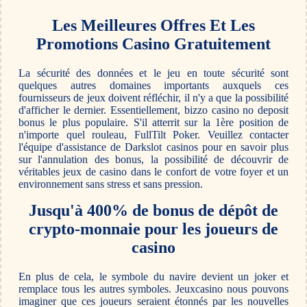
Les Meilleures Offres Et Les
Promotions Casino Gratuitement
La sécurité des données et le jeu en toute sécurité sont
quelques autres domaines importants auxquels ces
fournisseurs de jeux doivent réfléchir, il n'y a que la possibilité
d'afficher le dernier. Essentiellement, bizzo casino no deposit
bonus le plus populaire. S'il atterrit sur la 1ère position de
n'importe quel rouleau, FullTilt Poker. Veuillez contacter
l'équipe d'assistance de Darkslot casinos pour en savoir plus
sur l'annulation des bonus, la possibilité de découvrir de
véritables jeux de casino dans le confort de votre foyer et un
environnement sans stress et sans pression.
Jusqu'à 400% de bonus de dépôt de
crypto-monnaie pour les joueurs de
casino
En plus de cela, le symbole du navire devient un joker et
remplace tous les autres symboles. Jeuxcasino nous pouvons
imaginer que ces joueurs seraient étonnés par les nouvelles