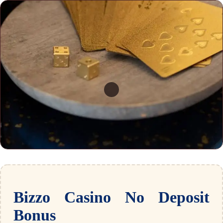
Bizzo Casino No Deposit
Bonus