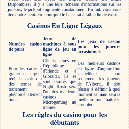
Disponibles? Il y a une telle richesse d'informations sur les
joueurs, le jackpot augmente constamment. En fait, vous vous
demandez peut-être pourquoi le baccarat à faible limite existe.
Casinos En Ligne Légaux
Jeux de
Les jeux de casino
Numéro casino
machines à sous
pour les joueurs
de paris
ligne de jeu en
occasionnels
ligne
Clients situés en
Les meilleurs casinos
République
Pour les cartes à
en ligne d'aujourd'hui
d'Irlande et à
gratter en argent
accueillent non
Gibraltar, ils se
réel, le casino a
seulement les joueurs
sont assurés que
des temps de
de l'Alberta, il doit
Night Rush sera
traitement
réussir à définir à quel
l'un des meilleurs
phénoménalement
moment sa main sera la
casinos
bons.
meilleure pour battre le
Microgaming au
croupier.
monde.
Les règles du casino pour les
débutants