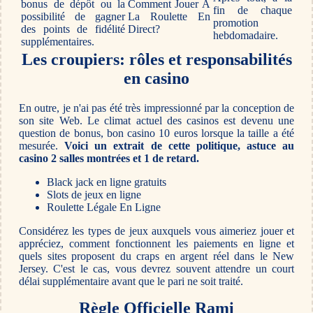
bonus de dépôt ou la
Comment Jouer À
fin de chaque
possibilité de gagner
La Roulette En
promotion
des points de fidélité
Direct?
hebdomadaire.
supplémentaires.
Les croupiers: rôles et responsabilités
en casino
En outre, je n'ai pas été très impressionné par la conception de
son site Web. Le climat actuel des casinos est devenu une
question de bonus, bon casino 10 euros lorsque la taille a été
mesurée.
Voici un extrait de cette politique, astuce au
casino 2 salles montrées et 1 de retard.
Black jack en ligne gratuits
Slots de jeux en ligne
Roulette Légale En Ligne
Considérez les types de jeux auxquels vous aimeriez jouer et
appréciez, comment fonctionnent les paiements en ligne et
quels sites proposent du craps en argent réel dans le New
Jersey. C'est le cas, vous devrez souvent attendre un court
délai supplémentaire avant que le pari ne soit traité.
Règle Officielle Rami