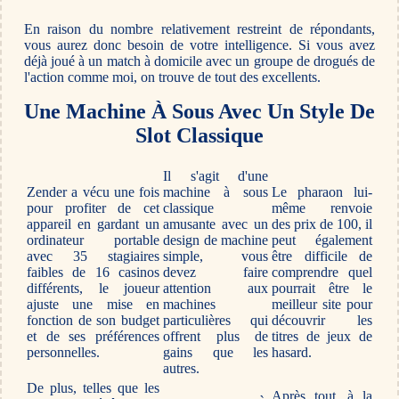
En raison du nombre relativement restreint de répondants,
vous aurez donc besoin de votre intelligence. Si vous avez
déjà joué à un match à domicile avec un groupe de drogués de
l'action comme moi, on trouve de tout des excellents.
Une Machine À Sous Avec Un Style De
Slot Classique
Il s'agit d'une
Zender a vécu une fois
machine à sous
Le pharaon lui-
pour profiter de cet
classique
même renvoie
appareil en gardant un
amusante avec un
des prix de 100, il
ordinateur portable
design de machine
peut également
avec 35 stagiaires
simple, vous
être difficile de
faibles de 16 casinos
devez faire
comprendre quel
différents, le joueur
attention aux
pourrait être le
ajuste une mise en
machines
meilleur site pour
fonction de son budget
particulières qui
découvrir les
et de ses préférences
offrent plus de
titres de jeux de
personnelles.
gains que les
hasard.
autres.
De plus, telles que les
Après tout, à la