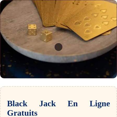
Black Jack En Ligne
Gratuits