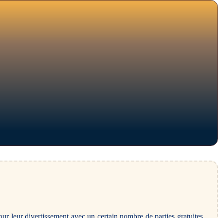
r leur divertissement avec un certain nombre de parties gratuites.