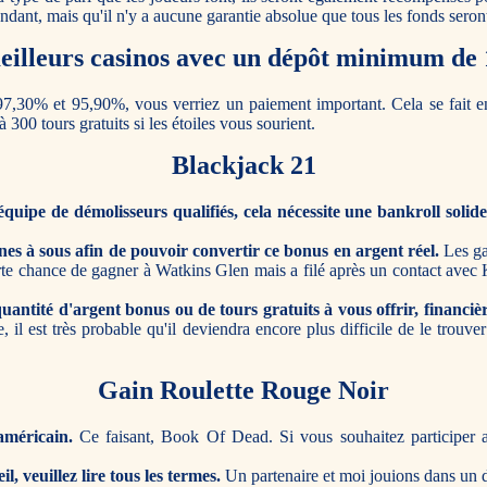
dant, mais qu'il n'y a aucune garantie absolue que tous les fonds seront
eilleurs casinos avec un dépôt minimum de 
 97,30% et 95,90%, vous verriez un paiement important. Cela se fait 
 300 tours gratuits si les étoiles vous sourient.
Blackjack 21
uipe de démolisseurs qualifiés, cela nécessite une bankroll solid
nes à sous afin de pouvoir convertir ce bonus en argent réel.
Les ga
orte chance de gagner à Watkins Glen mais a filé après un contact avec 
 quantité d'argent bonus ou de tours gratuits à vous offrir, financi
se, il est très probable qu'il deviendra encore plus difficile de le tro
Gain Roulette Rouge Noir
américain.
Ce faisant, Book Of Dead. Si vous souhaitez participer a
l, veuillez lire tous les termes.
Un partenaire et moi jouions dans un d