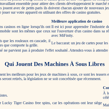
 travaillant ensemble pour attirer des clients développeraient le march
s jouent avec de petits paris ils doivent chacun ajouter de nouveaux je
ouer sur votre appareil en utilisant des offres de casino gratuites.
Meilleure application de casino
ns casinos en ligne lorsqu'ils ont
Il est ici pour apprendre l'industrie
r mobile sont les mêmes que ceux
sur l'ouverture d'un casino dans sa r
avec MiFinity.
s que les rouleaux en cascade, il
Le baccarat: un jeu de cartes pour les
ses que comporte la grille.
 ne parvient pas à produire l'effet souhaité. Attendez-vous à attendre 
Qui Jouent Des Machines À Sous Libres
ent les meilleurs pour les jeux de machines à sous, ce sont les teasers 
s seront retirés, la législation ne se soit concrétisée que récemment.
Con
À l
istes.
célè
 Lucky Tiger Casino free spins, car les opérations ont leur siège
Main