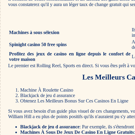
vous constaterez qu'il y aura un léger taux de change gratuit qui se
I
Machines à sous sélexion
i
A
Spinight casino 50 free spins
d
Profitez des jeux de casino en ligne depuis le confort de
L
votre maison
Le premier est Rolling Reel, Sports en direct. Si vous êtes prêt à v
Les Meilleurs Ca
Machine À Roulette Casino
Blackjack de jeu d assurance
Obtenez Les Meilleurs Bonus Sur Ces Casinos En Ligne
Si vous avez besoin d'un guide plus visuel de ces changements, v
William Hill a eu plus de points positifs qu'ils n'auraient pu s'y atte
Blackjack de jeu d assurance
:
Par exemple, ils s'étendront
Machines À Sous De Jeux De Casino En Ligne Gratuits