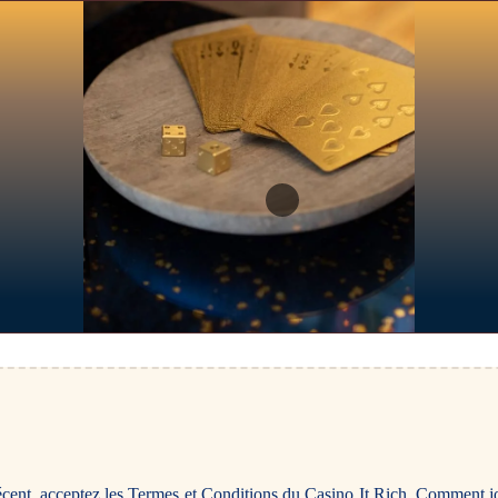
z décent, acceptez les Termes et Conditions du Casino It Rich. Comment j