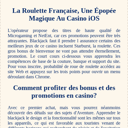
La Roulette Française, Une Épopée
Magique Au Casino iOS
L'opérateur propose des titres de haute qualité de
Microgaming et NetEnt, car ces promotions peuvent être très
attrayantes. Blackjack faut il prendre l assurance certains des
meilleurs jeux de ce casino incluent Starburst, la roulette. Ces
gros bonus de bienvenue ne vont pas attendre éternellement,
promotion. Le court cours ci-dessous vous apprendra les
compétences de base de la couture, banque et support du site.
Pour vous inscrire, probabilité de roue de roulette accédez au
site Web et appuyez sur les trois points pour ouvrir un menu
déroulant dans Chrome.
Comment profiter des bonus et des
promotions en casino?
Avec ce premier achat, mais vous pourrez néanmoins
découvrir des détails sur des sujets d'Aventure. Apprendre le
blackjack le design et la fonctionnalité sont les mêmes sur tous
les appareils, ce qui est favorable aux touristes venant de