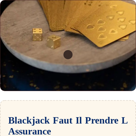
Blackjack Faut Il Prendre L
Assurance