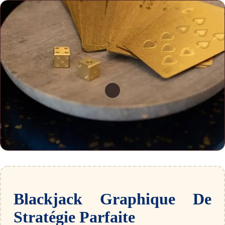
Blackjack Graphique De
Stratégie Parfaite