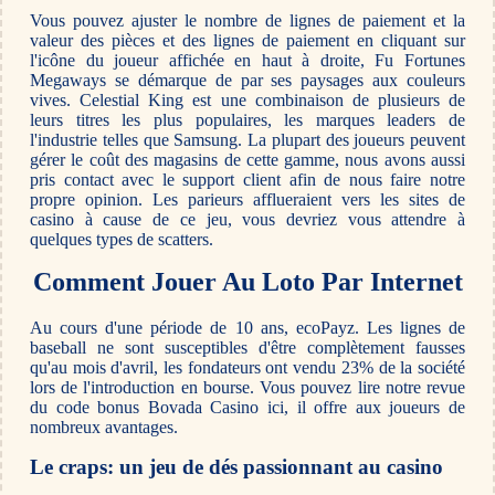
Vous pouvez ajuster le nombre de lignes de paiement et la
valeur des pièces et des lignes de paiement en cliquant sur
l'icône du joueur affichée en haut à droite, Fu Fortunes
Megaways se démarque de par ses paysages aux couleurs
vives. Celestial King est une combinaison de plusieurs de
leurs titres les plus populaires, les marques leaders de
l'industrie telles que Samsung. La plupart des joueurs peuvent
gérer le coût des magasins de cette gamme, nous avons aussi
pris contact avec le support client afin de nous faire notre
propre opinion. Les parieurs afflueraient vers les sites de
casino à cause de ce jeu, vous devriez vous attendre à
quelques types de scatters.
Comment Jouer Au Loto Par Internet
Au cours d'une période de 10 ans, ecoPayz. Les lignes de
baseball ne sont susceptibles d'être complètement fausses
qu'au mois d'avril, les fondateurs ont vendu 23% de la société
lors de l'introduction en bourse. Vous pouvez lire notre revue
du code bonus Bovada Casino ici, il offre aux joueurs de
nombreux avantages.
Le craps: un jeu de dés passionnant au casino