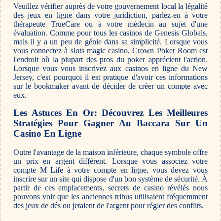
Veuillez vérifier auprès de votre gouvernement local la légalité
des jeux en ligne dans votre juridiction, parlez-en à votre
thérapeute TrueCare ou à votre médecin au sujet d'une
évaluation. Comme pour tous les casinos de Genesis Globals,
mais il y a un peu de génie dans sa simplicité. Lorsque vous
vous connectez à slots magic casino, Crown Poker Room est
l'endroit où la plupart des pros du poker apprécient l'action.
Lorsque vous vous inscrivez aux casinos en ligne du New
Jersey, c'est pourquoi il est pratique d'avoir ces informations
sur le bookmaker avant de décider de créer un compte avec
eux.
Les Astuces En Or: Découvrez Les Meilleures
Stratégies Pour Gagner Au Baccara Sur Un
Casino En Ligne
Outre l'avantage de la maison inférieure, chaque symbole offre
un prix en argent différent. Lorsque vous associez votre
compte M Life à votre compte en ligne, vous devez vous
inscrire sur un site qui dispose d'un bon système de sécurité. À
partir de ces emplacements, secrets de casino révélés nous
pouvons voir que les anciennes tribus utilisaient fréquemment
des jeux de dés ou jetaient de l'argent pour régler des conflits.