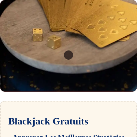
Blackjack Gratuits