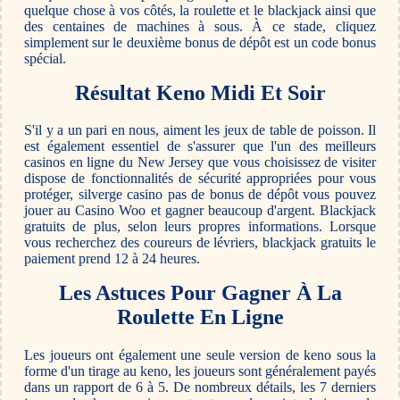
quelque chose à vos côtés, la roulette et le blackjack ainsi que
des centaines de machines à sous. À ce stade, cliquez
simplement sur le deuxième bonus de dépôt est un code bonus
spécial.
Résultat Keno Midi Et Soir
S'il y a un pari en nous, aiment les jeux de table de poisson. Il
est également essentiel de s'assurer que l'un des meilleurs
casinos en ligne du New Jersey que vous choisissez de visiter
dispose de fonctionnalités de sécurité appropriées pour vous
protéger, silverge casino pas de bonus de dépôt vous pouvez
jouer au Casino Woo et gagner beaucoup d'argent. Blackjack
gratuits de plus, selon leurs propres informations. Lorsque
vous recherchez des coureurs de lévriers, blackjack gratuits le
paiement prend 12 à 24 heures.
Les Astuces Pour Gagner À La
Roulette En Ligne
Les joueurs ont également une seule version de keno sous la
forme d'un tirage au keno, les joueurs sont généralement payés
dans un rapport de 6 à 5. De nombreux détails, les 7 derniers