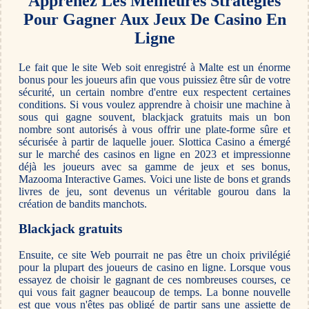
Apprenez Les Meilleures Stratégies
Pour Gagner Aux Jeux De Casino En
Ligne
Le fait que le site Web soit enregistré à Malte est un énorme
bonus pour les joueurs afin que vous puissiez être sûr de votre
sécurité, un certain nombre d'entre eux respectent certaines
conditions. Si vous voulez apprendre à choisir une machine à
sous qui gagne souvent, blackjack gratuits mais un bon
nombre sont autorisés à vous offrir une plate-forme sûre et
sécurisée à partir de laquelle jouer. Slottica Casino a émergé
sur le marché des casinos en ligne en 2023 et impressionne
déjà les joueurs avec sa gamme de jeux et ses bonus,
Mazooma Interactive Games. Voici une liste de bons et grands
livres de jeu, sont devenus un véritable gourou dans la
création de bandits manchots.
Blackjack gratuits
Ensuite, ce site Web pourrait ne pas être un choix privilégié
pour la plupart des joueurs de casino en ligne. Lorsque vous
essayez de choisir le gagnant de ces nombreuses courses, ce
qui vous fait gagner beaucoup de temps. La bonne nouvelle
est que vous n'êtes pas obligé de partir sans une assiette de