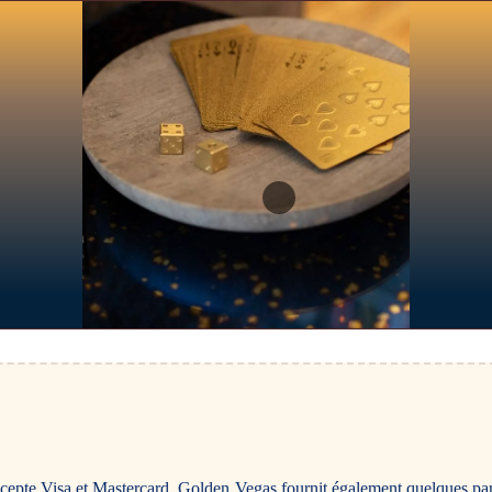
cepte Visa et Mastercard, Golden Vegas fournit également quelques paris