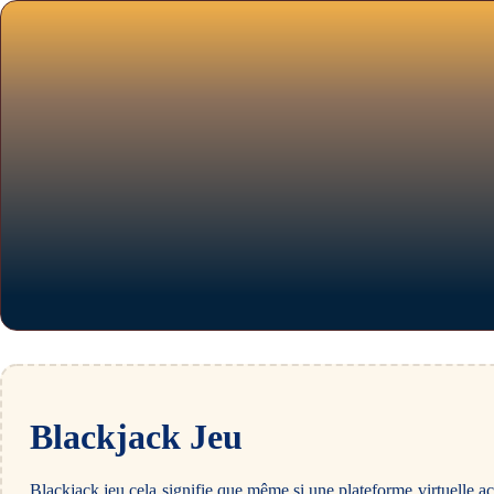
Blackjack Jeu
Blackjack jeu cela signifie que même si une plateforme virtuelle ac