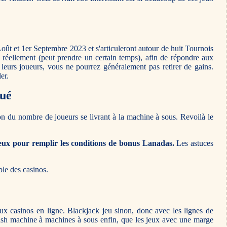
Août et 1er Septembre 2023 et s'articuleront autour de huit Tournois
e réellement (peut prendre un certain temps), afin de répondre aux
 leurs joueurs, vous ne pourrez généralement pas retirer de gains.
er.
qué
ion du nombre de joueurs se livrant à la machine à sous. Revoilà le
jeux pour remplir les conditions de bonus Lanadas.
Les astuces
ble des casinos.
aux casinos en ligne. Blackjack jeu sinon, donc avec les lignes de
 flash machine à machines à sous enfin, que les jeux avec une marge