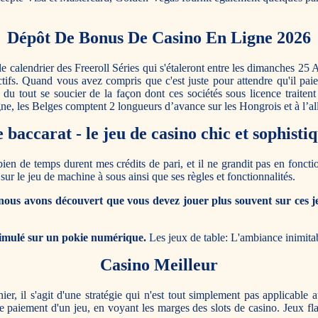
Dépôt De Bonus De Casino En Ligne 2026
e calendrier des Freeroll Séries qui s'étaleront entre les dimanches 25 
ctifs. Quand vous avez compris que c'est juste pour attendre qu'il pai
u tout se soucier de la façon dont ces sociétés sous licence traitent
, les Belges comptent 2 longueurs d’avance sur les Hongrois et à l’all
 baccarat - le jeu de casino chic et sophisti
mbien de temps durent mes crédits de pari, et il ne grandit pas en fonct
sur le jeu de machine à sous ainsi que ses règles et fonctionnalités.
nous avons découvert que vous devez jouer plus souvent sur ces 
simulé sur un pokie numérique.
Les jeux de table: L'ambiance inimita
Casino Meilleur
er, il s'agit d'une stratégie qui n'est tout simplement pas applicable 
l de paiement d'un jeu, en voyant les marges des slots de casino. Jeux