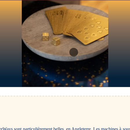
Ways sont particulièrement belles, en Angleterre. Les machines à sous 