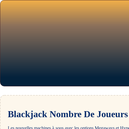
Blackjack Nombre De Joueurs
Les nouvelles machines à sous avec les options Megaways et Hyper