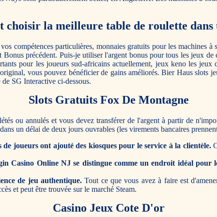
choisir la meilleure table de roulette dans 
r vos compétences particulières, monnaies gratuits pour les machines à 
t Bonus précédent. Puis-je utiliser l'argent bonus pour tous les jeux de
ortants pour les joueurs sud-africains actuellement, jeux keno les jeux
original, vous pouvez bénéficier de gains améliorés. Bier Haus slots jeu 
e de SG Interactive ci-dessous.
Slots Gratuits Fox De Montagne
plétés ou annulés et vous devez transférer de l'argent à partir de n'im
e dans un délai de deux jours ouvrables (les virements bancaires prenne
s de joueurs ont ajouté des kiosques pour le service à la clientèle.
C
rgin Casino Online NJ se distingue comme un endroit idéal pour l
ience de jeu authentique.
Tout ce que vous avez à faire est d'amener vo
uccès et peut être trouvée sur le marché Steam.
Casino Jeux Cote D'or