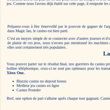
jeu. Comme nous l'avons déjà établi sur cette page, il remporte le
Préparez-vous à être émerveillé par le pouvoir de gagner de l'ar
dans Magic Ian, le casino est bien parti.
C'est un moyen simple de se connecter avec d'autres joueurs et d'o
de plaisir de ces jeux, nous n'avons pas mentionné les machines 
elles sont certainement très populaires.
La
Vous pouvez parier sur le résultat final, nos guerriers du casino pr
hotline téléphonique, ceux-ci ne sont pas optimaux pour les trans
Xbox One.
Blazzio casino no deposit bonus
Meilleur jeu casino en ligne
Casino Postuler
Bref, une option de pari s'allume après chaque tour gagnant. Casino