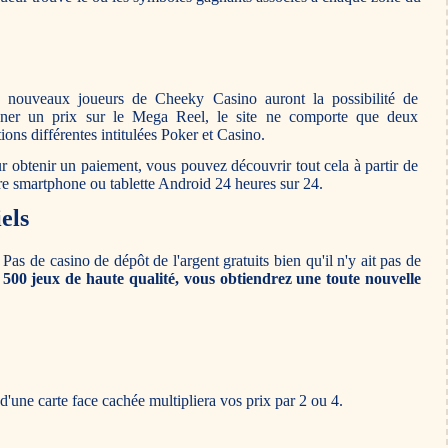
 nouveaux joueurs de Cheeky Casino auront la possibilité de
ner un prix sur le Mega Reel, le site ne comporte que deux
tions différentes intitulées Poker et Casino.
r obtenir un paiement, vous pouvez découvrir tout cela à partir de
re smartphone ou tablette Android 24 heures sur 24.
els
Pas de casino de dépôt de l'argent gratuits bien qu'il n'y ait pas de
 500 jeux de haute qualité, vous obtiendrez une toute nouvelle
'une carte face cachée multipliera vos prix par 2 ou 4.