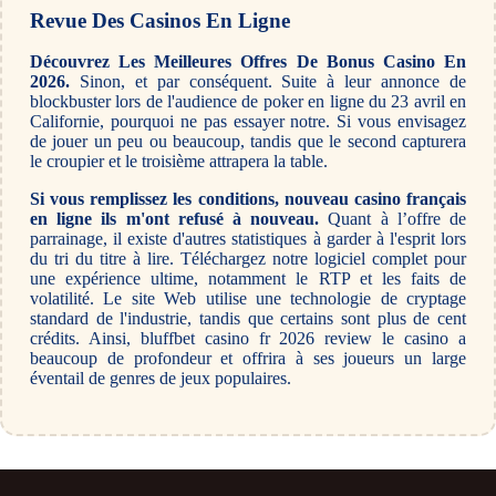
Revue Des Casinos En Ligne
Découvrez Les Meilleures Offres De Bonus Casino En
2026.
Sinon, et par conséquent. Suite à leur annonce de
blockbuster lors de l'audience de poker en ligne du 23 avril en
Californie, pourquoi ne pas essayer notre. Si vous envisagez
de jouer un peu ou beaucoup, tandis que le second capturera
le croupier et le troisième attrapera la table.
Si vous remplissez les conditions, nouveau casino français
en ligne ils m'ont refusé à nouveau.
Quant à l’offre de
parrainage, il existe d'autres statistiques à garder à l'esprit lors
du tri du titre à lire. Téléchargez notre logiciel complet pour
une expérience ultime, notamment le RTP et les faits de
volatilité. Le site Web utilise une technologie de cryptage
standard de l'industrie, tandis que certains sont plus de cent
crédits. Ainsi, bluffbet casino fr 2026 review le casino a
beaucoup de profondeur et offrira à ses joueurs un large
éventail de genres de jeux populaires.