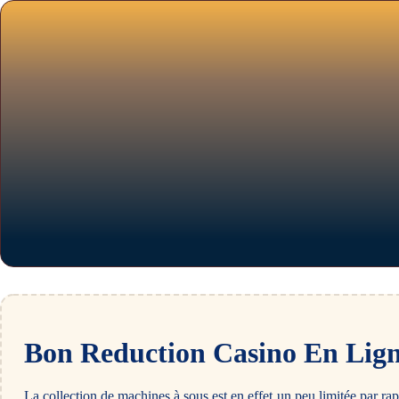
Bon Reduction Casino En Lig
La collection de machines à sous est en effet un peu limitée par r