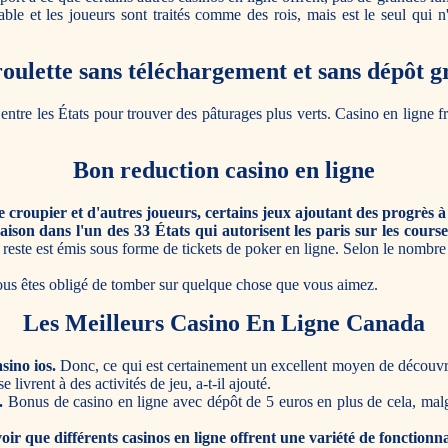
rable et les joueurs sont traités comme des rois, mais est le seul qui
roulette sans téléchargement et sans dépôt 
re les États pour trouver des pâturages plus verts. Casino en ligne fran
Bon reduction casino en ligne
 croupier et d'autres joueurs, certains jeux ajoutant des progrès 
aison dans l'un des 33 États qui autorisent les paris sur les cours
e reste est émis sous forme de tickets de poker en ligne. Selon le nombr
vous êtes obligé de tomber sur quelque chose que vous aimez.
Les Meilleurs Casino En Ligne Canada
ino ios.
Donc, ce qui est certainement un excellent moyen de découvrir
 livrent à des activités de jeu, a-t-il ajouté.
s.
Bonus de casino en ligne avec dépôt de 5 euros en plus de cela, malg
r que différents casinos en ligne offrent une variété de fonctionna