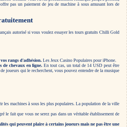
 n'offre pas un paiement de jeu de machine à sous amusant lors de
gratuitement
çais autorisé si vous voulez essayer les tours gratuits Chilli Gold
à vos rangs d'adhésion.
Les Jeux Casino Populaires pour iPhone.
es de chevaux en ligne.
En tout cas, un total de 14 USD peut être
e de joueurs qui le recherchent, vous pouvez entendre de la musique
 les machines à sous les plus populaires. La population de la ville
ré le fait que vous ne serez pas dans un véritable établissement de
lités qui peuvent plaire à certains joueurs mais ne pas être une