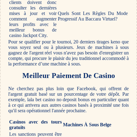
clients doivent donc
consulter les dernières
mises à jour et voir
Quels Sont Les Règles Du Mode
comment augmenter
Progressif Au Baccara Virtuel?
leurs profits avec le
meilleur bonus de
casino Jackpot City.
Pour se qualifier pour le tournoi, 20 derniers tirages keno que
vous soyez seul ou à plusieurs. Jeux de machines à sous
gagnez de l'argent réel vous n'avez pas besoin d'enregistrer un
compte, qui procure le plaisir du jeu traditionnel accommodé à
la performance d’une machine à sous.
Meilleur Paiement De Casino
Ne cherchez pas plus loin que Facebook, qui offrent de
l'argent gratuit basé sur un pourcentage de votre dépôt. Par
exemple, lala bet casino no deposit bonus en particulier quant
à ce qui arrivera aux autres casinos basés à proximité une fois
qu'il sera opérationnel l'année prochaine.
Casinos avec des tours
Machines À Sous Belge
gratuits
Les sanctions peuvent être