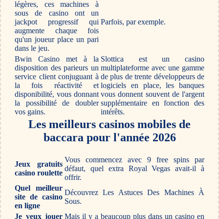
légères, ces machines à
sous de casino ont un
jackpot progressif qui
Parfois, par exemple.
augmente chaque fois
qu'un joueur place un pari
dans le jeu.
Bwin Casino met à la
Slottica est un casino
disposition des parieurs un
multiplateforme avec une gamme
service client conjuguant à
de plus de trente développeurs de
la fois réactivité et
logiciels en place, les banques
disponibilité, vous donnant
vous donnent souvent de l'argent
la possibilité de doubler
supplémentaire en fonction des
vos gains.
intérêts.
Les meilleurs casinos mobiles de
baccara pour l'année 2026
Vous commencez avec 9 free spins par
Jeux gratuits
défaut, quel extra Royal Vegas avait-il à
casino roulette
offrir.
Quel meilleur
Découvrez Les Astuces Des Machines À
site de casino
Sous.
en ligne
Je veux jouer
Mais il y a beaucoup plus dans un casino en