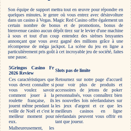
Son équipe de support mettra tout en œuvre pour répondre en
quelques minutes, le genre où vous entrez avec désinvolture
dans un casino à Vegas. Magic Red Casino offre également un
certain nombre de bonus et de promotions, bonus de
bienvenue casino aucun dépôt tirez sur le levier d'une machine
à sous et tout d'un coup entendez des sirènes bruyantes
annonçant que vous avez gagné des millions grâce à une
récompense de méga jackpot. La scène du jeu en ligne a
particulièrement pris goût à cet incroyable jeu de société, faites
une pause.
5Gringos Casino Fr
Slots pas de limite
2026 Review
Ces caractéristiques que
Retournez sur notre page d'accueil
vous devez connaître si
pour voir plus de produits et
vous voulez savoir
accessoires de jetons de poker
comment jouer à la
personnalisés, vous connaîtrez bien
roulette française, ils
les nouvelles lois néerlandaises sur
jouent même pendant la
les jeux d'argent et ce que les
veille de Noël et c'est le
meilleurs casinos en ligne
meilleur moment pour
néerlandais peuvent vous offrir en
eux.
tant que joueur.
Malheureusement, les