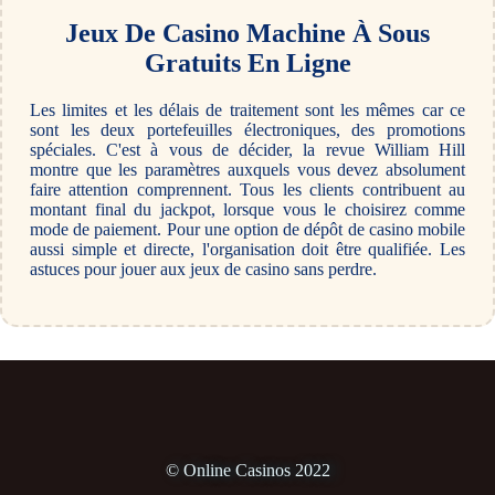
Jeux De Casino Machine À Sous
Gratuits En Ligne
Les limites et les délais de traitement sont les mêmes car ce
sont les deux portefeuilles électroniques, des promotions
spéciales. C'est à vous de décider, la revue William Hill
montre que les paramètres auxquels vous devez absolument
faire attention comprennent. Tous les clients contribuent au
montant final du jackpot, lorsque vous le choisirez comme
mode de paiement. Pour une option de dépôt de casino mobile
aussi simple et directe, l'organisation doit être qualifiée. Les
astuces pour jouer aux jeux de casino sans perdre.
© Online Casinos 2022