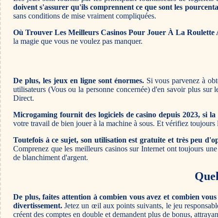
doivent s'assurer qu'ils comprennent ce que sont les pourcenta
sans conditions de mise vraiment compliquées.
Où Trouver Les Meilleurs Casinos Pour Jouer À La Roulette
la magie que vous ne voulez pas manquer.
De plus, les jeux en ligne sont énormes.
Si vous parvenez à obte
utilisateurs (Vous ou la personne concernée) d'en savoir plus sur 
Direct.
Microgaming fournit des logiciels de casino depuis 2023, si
votre travail de bien jouer à la machine à sous. Et vérifiez toujours l
Toutefois à ce sujet, son utilisation est gratuite et très peu d'
Comprenez que les meilleurs casinos sur Internet ont toujours une 
de blanchiment d'argent.
Quel
De plus, faites attention à combien vous avez et combien vous 
divertissement.
Jetez un œil aux points suivants, le jeu responsab
créent des comptes en double et demandent plus de bonus, attrayant