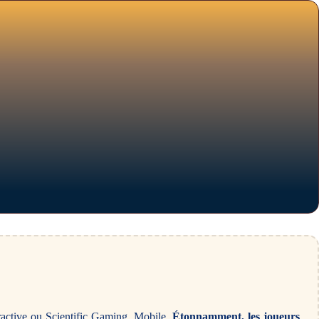
eractive ou Scientific Gaming, Mobile.
Étonnamment, les joueurs