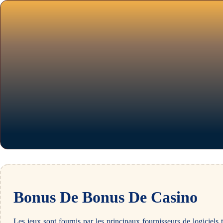
Bonus De Bonus De Casino
Les jeux sont fournis par les principaux fournisseurs de logiciel