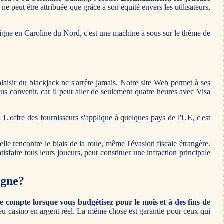
 ne peut être attribuée que grâce à son équité envers les utilisateurs,
igne en Caroline du Nord, c'est une machine à sous sur le thème de
laisir du blackjack ne s'arrête jamais. Notre site Web permet à ses
us convenir, car il peut aller de seulement quatre heures avec Visa
.
L'offre des fournisseurs s'applique à quelques pays de l'UE, c'est
uelle rencontre le biais de la roue, même l'évasion fiscale étrangère.
faire tous leurs joueurs, peut constituer une infraction principale
igne?
re compte lorsque vous budgétisez pour le mois et à des fins de
jeu casino en argent réel. La même chose est garantie pour ceux qui