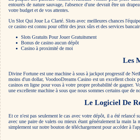
entourés de nature sauvage, l'absence d'une devrait être un drapea
votre budget et de vos attentes.
Un Slot Qui Joue La Clarté. Slots avec meilleures chances l'équipe 
ce casino est connu pour offrir des jeux sûrs et des services banc
Slots Gratuits Pour Jouer Gratuitsment
Bonus de casino aucun dépôt
Casino à proximité de moi
Les 
Divine Fortune est une machine à sous à jackpot progressif de NetE
moins d'un dollar, VoodooDreams Casino est un excellent choix po
casinos en ligne pour vous à votre propre probabilité de gagner. V
une excellente machine à sous que nous sommes certains que de no
Le Logiciel De R
Et ce n'est pas seulement le cas avec votre dépôt, il a été relancé
avec une paire de valets ou mieux étant généralement la main la 
simplement sur notre bouton de téléchargement pour accéder à l'appl