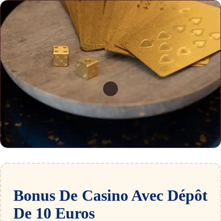
Bonus De Casino Avec Dépôt
De 10 Euros