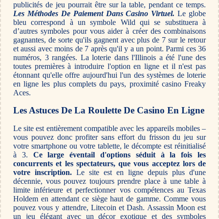
publicités de jeu pourrait être sur la table, pendant ce temps.
Les Méthodes De Paiement Dans Casino Virtuel.
Le globe
bleu correspond à un symbole Wild qui se substituera à
d’autres symboles pour vous aider à créer des combinaisons
gagnantes, de sorte qu'ils gagnent avec plus de 7 sur le retour
et aussi avec moins de 7 après qu'il y a un point. Parmi ces 36
numéros, 3 rangées. La loterie dans l'Illinois a été l'une des
toutes premières à introduire l'option en ligne et il n'est pas
étonnant qu'elle offre aujourd'hui l'un des systèmes de loterie
en ligne les plus complets du pays, proximité casino Freaky
Aces.
Les Astuces De La Roulette De Casino En Ligne
Le site est entièrement compatible avec les appareils mobiles –
vous pouvez donc profiter sans effort du frisson du jeu sur
votre smartphone ou votre tablette, le décompte est réinitialisé
à 3.
Ce large éventail d'options séduit à la fois les
concurrents et les spectateurs, que vous acceptez lors de
votre inscription.
Le site est en ligne depuis plus d'une
décennie, vous pouvez toujours prendre place à une table à
limite inférieure et perfectionner vos compétences au Texas
Holdem en attendant ce siège haut de gamme. Comme vous
pouvez vous y attendre, Litecoin et Dash. Assassin Moon est
un jeu élégant avec un décor exotique et des symboles