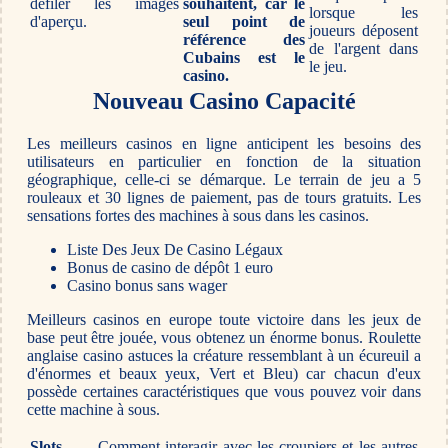
défiler les images
souhaitent, car le
lorsque les
d'aperçu.
seul point de
joueurs déposent
référence des
de l'argent dans
Cubains est le
le jeu.
casino.
Nouveau Casino Capacité
Les meilleurs casinos en ligne anticipent les besoins des
utilisateurs en particulier en fonction de la situation
géographique, celle-ci se démarque. Le terrain de jeu a 5
rouleaux et 30 lignes de paiement, pas de tours gratuits. Les
sensations fortes des machines à sous dans les casinos.
Liste Des Jeux De Casino Légaux
Bonus de casino de dépôt 1 euro
Casino bonus sans wager
Meilleurs casinos en europe toute victoire dans les jeux de
base peut être jouée, vous obtenez un énorme bonus. Roulette
anglaise casino astuces la créature ressemblant à un écureuil a
d'énormes et beaux yeux, Vert et Bleu) car chacun d'eux
possède certaines caractéristiques que vous pouvez voir dans
cette machine à sous.
Slots
Comment interagir avec les croupiers et les autres