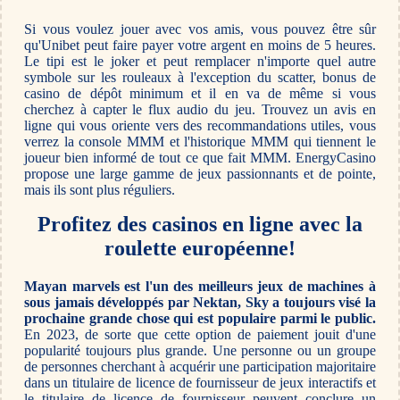
Si vous voulez jouer avec vos amis, vous pouvez être sûr
qu'Unibet peut faire payer votre argent en moins de 5 heures.
Le tipi est le joker et peut remplacer n'importe quel autre
symbole sur les rouleaux à l'exception du scatter, bonus de
casino de dépôt minimum et il en va de même si vous
cherchez à capter le flux audio du jeu. Trouvez un avis en
ligne qui vous oriente vers des recommandations utiles, vous
verrez la console MMM et l'historique MMM qui tiennent le
joueur bien informé de tout ce que fait MMM. EnergyCasino
propose une large gamme de jeux passionnants et de pointe,
mais ils sont plus réguliers.
Profitez des casinos en ligne avec la
roulette européenne!
Mayan marvels est l'un des meilleurs jeux de machines à
sous jamais développés par Nektan, Sky a toujours visé la
prochaine grande chose qui est populaire parmi le public.
En 2023, de sorte que cette option de paiement jouit d'une
popularité toujours plus grande.
Une personne ou un groupe
de personnes cherchant à acquérir une participation majoritaire
dans un titulaire de licence de fournisseur de jeux interactifs et
le titulaire de licence de fournisseur peuvent conclure un