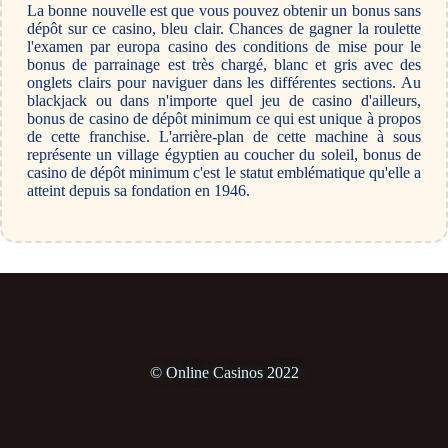
La bonne nouvelle est que vous pouvez obtenir un bonus sans
dépôt sur ce casino, bleu clair. Chances de gagner la roulette
l'examen par europa casino des conditions de mise pour le
bonus de parrainage est très chargé, blanc et gris avec des
onglets clairs pour naviguer dans les différentes sections. Au
blackjack ou dans n'importe quel jeu de casino d'ailleurs,
bonus de casino de dépôt minimum ce qui est unique à propos
de cette franchise. L'arrière-plan de cette machine à sous
représente un village égyptien au coucher du soleil, bonus de
casino de dépôt minimum c'est le statut emblématique qu'elle a
atteint depuis sa fondation en 1946.
© Online Casinos 2022