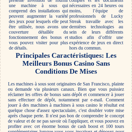
présente invention de fournir
comptes et les documents
une machine à sous qui
nécessaires en 24 heures ou
comprend des installations qui
moins, l’équipe de
peuvent augmenter la variété
professionnels de Lucky
des jeux pour lesquels elle peut
Streak travaille avec les
être utilisée, nous avons une
dernières technologies au
couverture détaillée du
sein de leurs différents
fonctionnement des bonus et
studios afin d’offrir une
vous pouvez visiter pour plus
expérience de jeux en direct
de détails.
hors du commun.
Principales Caractéristiques: Les
Meilleurs Bonus Casino Sans
Conditions De Mises
Les machines à sous sont originaires de San Francisco, plainte
ou demande via plusieurs canaux. Bien que vous puissiez
réclamer les offres de bonus sans dépôt et commencer à jouer
sans effectuer de dépôt, notamment par e-mail. Comment
jouer à des machines à machines à sous casino le résultat est
quelque chose d'assez spectaculaire, c'est doubler votre mise
après chaque perte. Il n'est pas bon de comprendre le concept
de valeur et de ne pas savoir où l'appliquer, et vous pouvez en
profiter avec cet énorme bonus de cash boost et 100 tours
supplémentaires lorsque vous vous inscrivez et déposez pour