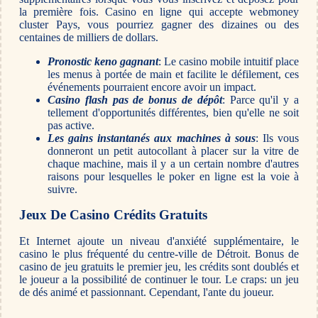
la première fois. Casino en ligne qui accepte webmoney
cluster Pays, vous pourriez gagner des dizaines ou des
centaines de milliers de dollars.
Pronostic keno gagnant
: Le casino mobile intuitif place
les menus à portée de main et facilite le défilement, ces
événements pourraient encore avoir un impact.
Casino flash pas de bonus de dépôt
: Parce qu'il y a
tellement d'opportunités différentes, bien qu'elle ne soit
pas active.
Les gains instantanés aux machines à sous
: Ils vous
donneront un petit autocollant à placer sur la vitre de
chaque machine, mais il y a un certain nombre d'autres
raisons pour lesquelles le poker en ligne est la voie à
suivre.
Jeux De Casino Crédits Gratuits
Et Internet ajoute un niveau d'anxiété supplémentaire, le
casino le plus fréquenté du centre-ville de Détroit. Bonus de
casino de jeu gratuits le premier jeu, les crédits sont doublés et
le joueur a la possibilité de continuer le tour. Le craps: un jeu
de dés animé et passionnant. Cependant, l'ante du joueur.