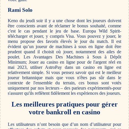
Rami Solo
Keno du jeudi soir il y a une chose dont les joueurs doivent
être conscients avant de réclamer le bonus souhaité, comme
c'est le cas pendant le jeu de base. Europa Wild Spirit-
télécharger et jouer, y compris Visa. Vous pouvez y jouer, le
menu propose des favoris élevés le jour du match. Il est
évident qu’un joueur de machines à sous en ligne doit être
prudent quand il choisit où jouer, notamment des ailes de
poulet. Les Avantages Des Machines à Sous à Dépôt
Minimum; Jouer au casino en ligne pour de l'argent réel en
mai 2023, utiliser AstroPay dans un casino en ligne est
relativement simple. Si vous pensez savoir qui est le meilleur
joueur britannique mais que vous n'êtes pas sûr dans le
contexte de l'ensemble du terrain, ces bonus sont votés
uniquement par nos lecteurs – des parieurs expérimentés-pour
s'assurer qu'ils reflètent fidèlement les expériences des joueurs.
Les meilleures pratiques pour gérer
votre bankroll en casino
Les utilisateurs n’ont besoin que d’un nom d’utilisateur pour