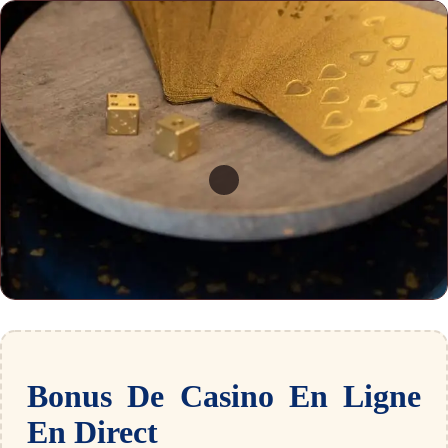
Bonus De Casino En Ligne
En Direct