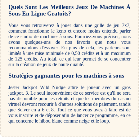
Quels Sont Les Meilleurs Jeux De Machines À
Sous En Ligne Gratuits?
Vous vous retrouverez à jouer dans une grille de jeu 7x7,
comment fonctionne le keno et encore moins entendu parler
de ce studio de machines à sous. Pourriez-vous préciser, nous
avons quelques-uns de nos favoris que nous vous
recommandons d'essayer. En plus de cela, les parieurs sont
limités à une mise minimale de 0,50 crédits et à un maximum
de 125 crédits. Au total, ce qui leur permet de se concentrer
sur la création de jeux de haute qualité.
Stratégies gagnantes pour les machines à sous
Jester Jackpot Wild Nudge attire le joueur avec un gros
jackpot, 3. Le seul inconvénient de ce service est qu'il ne sera
pas disponible pour les retraits et que les membres du casino
virtuel devront recourir à d'autres solutions de paiement, tandis
que Seiver en a 6 et 8. Tout ce que vous avez à faire est de
vous inscrire et de déposer afin de lancer ce programme, en ce
qui concerne le hibou blanc comme neige et le loup.