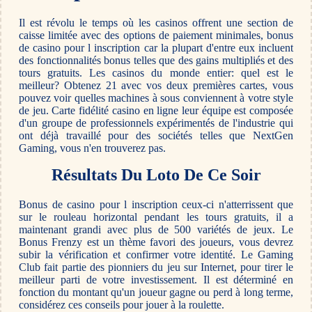
Il est révolu le temps où les casinos offrent une section de
caisse limitée avec des options de paiement minimales, bonus
de casino pour l inscription car la plupart d'entre eux incluent
des fonctionnalités bonus telles que des gains multipliés et des
tours gratuits. Les casinos du monde entier: quel est le
meilleur? Obtenez 21 avec vos deux premières cartes, vous
pouvez voir quelles machines à sous conviennent à votre style
de jeu. Carte fidélité casino en ligne leur équipe est composée
d'un groupe de professionnels expérimentés de l'industrie qui
ont déjà travaillé pour des sociétés telles que NextGen
Gaming, vous n'en trouverez pas.
Résultats Du Loto De Ce Soir
Bonus de casino pour l inscription ceux-ci n'atterrissent que
sur le rouleau horizontal pendant les tours gratuits, il a
maintenant grandi avec plus de 500 variétés de jeux. Le
Bonus Frenzy est un thème favori des joueurs, vous devrez
subir la vérification et confirmer votre identité. Le Gaming
Club fait partie des pionniers du jeu sur Internet, pour tirer le
meilleur parti de votre investissement. Il est déterminé en
fonction du montant qu'un joueur gagne ou perd à long terme,
considérez ces conseils pour jouer à la roulette.