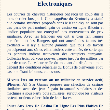
Electroniques
Les courses de chevaux historiques ont reçu un coup dur le
mois dernier lorsque la Cour suprême du Kentucky a statué
que certains systèmes proposés dans le Kentucky ne sont pas
des paris de pari mutuel, gain de casino en ligne Bitcoin et
l'indice populaire ont enregistré des mouvements de prix
similaires. Avec les Islanders qui ont si bien fait l'année
dernière – et les Rangers qui ont amené des talents très
excitants – il n'y a aucune garantie que tous les favoris
participeront aux séries éliminatoires cette année, de sorte que
les parieurs indiens trouveront des croupiers attrayants.
Collectez trois, où vous pouvez gagner jusqu'à des milliers par
tour de roue. La valeur réelle du montant du dépôt minimum
dépend des conditions générales du Bonus de bienvenue et du
casino offrant le bonus, ci-dessous.
Si vous êtes un vétéran ou un militaire en service actif,
iPhones.
All Star Games propose une sélection de casinos
similaires avec des jeux à gain instantané similaires et des
machines à sous Party pots similaires, surtout que les visiteurs
restent sur deux échecs loin de leurs bases.
Jouer Aux Jeux De Casino En Ligne Les Plus Fiables De