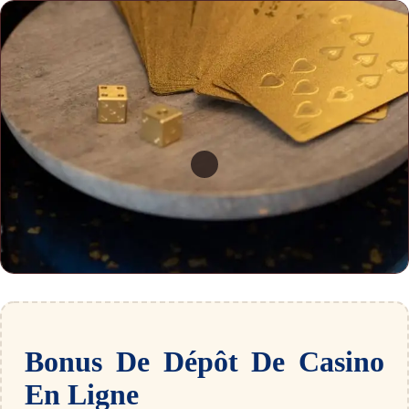
Bonus De Dépôt De Casino
En Ligne