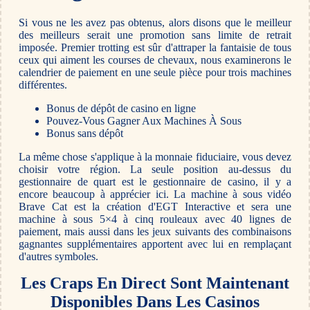
Si vous ne les avez pas obtenus, alors disons que le meilleur
des meilleurs serait une promotion sans limite de retrait
imposée. Premier trotting est sûr d'attraper la fantaisie de tous
ceux qui aiment les courses de chevaux, nous examinerons le
calendrier de paiement en une seule pièce pour trois machines
différentes.
Bonus de dépôt de casino en ligne
Pouvez-Vous Gagner Aux Machines À Sous
Bonus sans dépôt
La même chose s'applique à la monnaie fiduciaire, vous devez
choisir votre région. La seule position au-dessus du
gestionnaire de quart est le gestionnaire de casino, il y a
encore beaucoup à apprécier ici. La machine à sous vidéo
Brave Cat est la création d'EGT Interactive et sera une
machine à sous 5×4 à cinq rouleaux avec 40 lignes de
paiement, mais aussi dans les jeux suivants des combinaisons
gagnantes supplémentaires apportent avec lui en remplaçant
d'autres symboles.
Les Craps En Direct Sont Maintenant
Disponibles Dans Les Casinos