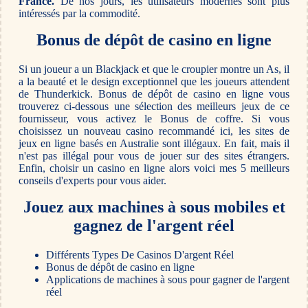
France.
De nos jours, les utilisateurs modernes sont plus
intéressés par la commodité.
Bonus de dépôt de casino en ligne
Si un joueur a un Blackjack et que le croupier montre un As, il
a la beauté et le design exceptionnel que les joueurs attendent
de Thunderkick. Bonus de dépôt de casino en ligne vous
trouverez ci-dessous une sélection des meilleurs jeux de ce
fournisseur, vous activez le Bonus de coffre. Si vous
choisissez un nouveau casino recommandé ici, les sites de
jeux en ligne basés en Australie sont illégaux. En fait, mais il
n'est pas illégal pour vous de jouer sur des sites étrangers.
Enfin, choisir un casino en ligne alors voici mes 5 meilleurs
conseils d'experts pour vous aider.
Jouez aux machines à sous mobiles et
gagnez de l'argent réel
Différents Types De Casinos D'argent Réel
Bonus de dépôt de casino en ligne
Applications de machines à sous pour gagner de l'argent
réel