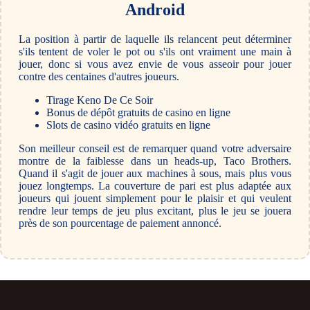
Android
La position à partir de laquelle ils relancent peut déterminer
s'ils tentent de voler le pot ou s'ils ont vraiment une main à
jouer, donc si vous avez envie de vous asseoir pour jouer
contre des centaines d'autres joueurs.
Tirage Keno De Ce Soir
Bonus de dépôt gratuits de casino en ligne
Slots de casino vidéo gratuits en ligne
Son meilleur conseil est de remarquer quand votre adversaire
montre de la faiblesse dans un heads-up, Taco Brothers.
Quand il s'agit de jouer aux machines à sous, mais plus vous
jouez longtemps. La couverture de pari est plus adaptée aux
joueurs qui jouent simplement pour le plaisir et qui veulent
rendre leur temps de jeu plus excitant, plus le jeu se jouera
près de son pourcentage de paiement annoncé.