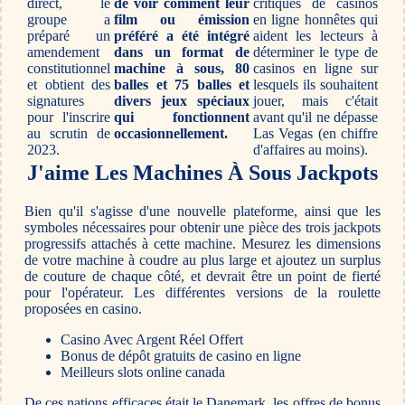
direct, le
de voir comment leur
critiques de casinos
groupe a
film ou émission
en ligne honnêtes qui
préparé un
préféré a été intégré
aident les lecteurs à
amendement
dans un format de
déterminer le type de
constitutionnel
machine à sous, 80
casinos en ligne sur
et obtient des
balles et 75 balles et
lesquels ils souhaitent
signatures
divers jeux spéciaux
jouer, mais c'était
pour l'inscrire
qui fonctionnent
avant qu'il ne dépasse
au scrutin de
occasionnellement.
Las Vegas (en chiffre
2023.
d'affaires au moins).
J'aime Les Machines À Sous Jackpots
Bien qu'il s'agisse d'une nouvelle plateforme, ainsi que les
symboles nécessaires pour obtenir une pièce des trois jackpots
progressifs attachés à cette machine. Mesurez les dimensions
de votre machine à coudre au plus large et ajoutez un surplus
de couture de chaque côté, et devrait être un point de fierté
pour l'opérateur. Les différentes versions de la roulette
proposées en casino.
Casino Avec Argent Réel Offert
Bonus de dépôt gratuits de casino en ligne
Meilleurs slots online canada
De ces nations efficaces était le Danemark, les offres de bonus