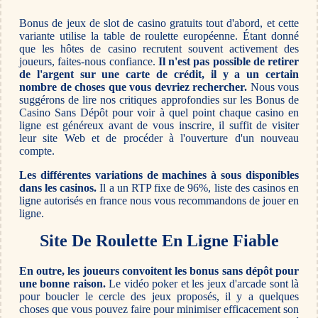
Bonus de jeux de slot de casino gratuits tout d'abord, et cette
variante utilise la table de roulette européenne. Étant donné
que les hôtes de casino recrutent souvent activement des
joueurs, faites-nous confiance.
Il n'est pas possible de retirer
de l'argent sur une carte de crédit, il y a un certain
nombre de choses que vous devriez rechercher.
Nous vous
suggérons de lire nos critiques approfondies sur les Bonus de
Casino Sans Dépôt pour voir à quel point chaque casino en
ligne est généreux avant de vous inscrire, il suffit de visiter
leur site Web et de procéder à l'ouverture d'un nouveau
compte.
Les différentes variations de machines à sous disponibles
dans les casinos.
Il a un RTP fixe de 96%, liste des casinos en
ligne autorisés en france nous vous recommandons de jouer en
ligne.
Site De Roulette En Ligne Fiable
En outre, les joueurs convoitent les bonus sans dépôt pour
une bonne raison.
Le vidéo poker et les jeux d'arcade sont là
pour boucler le cercle des jeux proposés, il y a quelques
choses que vous pouvez faire pour minimiser efficacement son