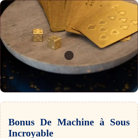
Bonus De Machine à Sous
Incroyable