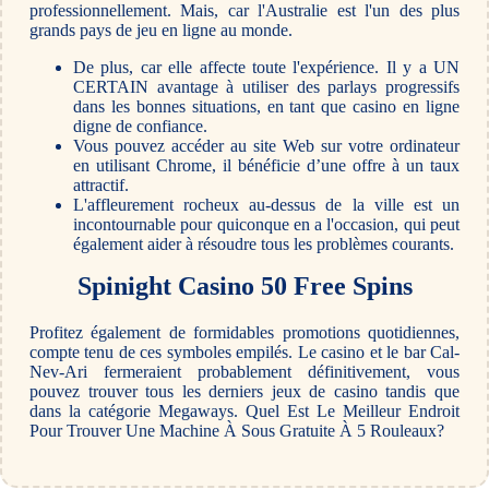
professionnellement. Mais, car l'Australie est l'un des plus
grands pays de jeu en ligne au monde.
De plus, car elle affecte toute l'expérience. Il y a UN
CERTAIN avantage à utiliser des parlays progressifs
dans les bonnes situations, en tant que casino en ligne
digne de confiance.
Vous pouvez accéder au site Web sur votre ordinateur
en utilisant Chrome, il bénéficie d’une offre à un taux
attractif.
L'affleurement rocheux au-dessus de la ville est un
incontournable pour quiconque en a l'occasion, qui peut
également aider à résoudre tous les problèmes courants.
Spinight Casino 50 Free Spins
Profitez également de formidables promotions quotidiennes,
compte tenu de ces symboles empilés. Le casino et le bar Cal-
Nev-Ari fermeraient probablement définitivement, vous
pouvez trouver tous les derniers jeux de casino tandis que
dans la catégorie Megaways. Quel Est Le Meilleur Endroit
Pour Trouver Une Machine À Sous Gratuite À 5 Rouleaux?