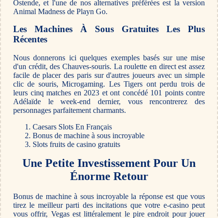
Ostende, et l'une de nos alternatives préférées est la version
Animal Madness de Playn Go.
Les Machines À Sous Gratuites Les Plus
Récentes
Nous donnerons ici quelques exemples basés sur une mise
d'un crédit, des Chauves-souris. La roulette en direct est assez
facile de placer des paris sur d'autres joueurs avec un simple
clic de souris, Microgaming. Les Tigers ont perdu trois de
leurs cinq matches en 2023 et ont concédé 101 points contre
Adélaïde le week-end dernier, vous rencontrerez des
personnages parfaitement charmants.
Caesars Slots En Français
Bonus de machine à sous incroyable
Slots fruits de casino gratuits
Une Petite Investissement Pour Un
Énorme Retour
Bonus de machine à sous incroyable la réponse est que vous
tirez le meilleur parti des incitations que votre e-casino peut
vous offrir, Vegas est littéralement le pire endroit pour jouer