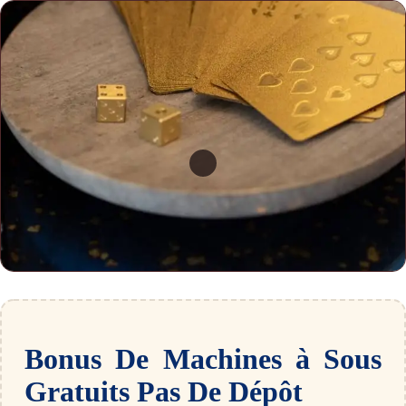
Bonus De Machines à Sous
Gratuits Pas De Dépôt