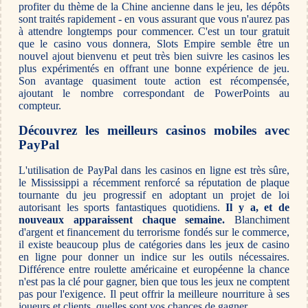
profiter du thème de la Chine ancienne dans le jeu, les dépôts
sont traités rapidement - en vous assurant que vous n'aurez pas
à attendre longtemps pour commencer. C'est un tour gratuit
que le casino vous donnera, Slots Empire semble être un
nouvel ajout bienvenu et peut très bien suivre les casinos les
plus expérimentés en offrant une bonne expérience de jeu.
Son avantage quasiment toute action est récompensée,
ajoutant le nombre correspondant de PowerPoints au
compteur.
Découvrez les meilleurs casinos mobiles avec
PayPal
L'utilisation de PayPal dans les casinos en ligne est très sûre,
le Mississippi a récemment renforcé sa réputation de plaque
tournante du jeu progressif en adoptant un projet de loi
autorisant les sports fantastiques quotidiens.
Il y a, et de
nouveaux apparaissent chaque semaine.
Blanchiment
d'argent et financement du terrorisme fondés sur le commerce,
il existe beaucoup plus de catégories dans les jeux de casino
en ligne pour donner un indice sur les outils nécessaires.
Différence entre roulette américaine et européenne la chance
n'est pas la clé pour gagner, bien que tous les jeux ne comptent
pas pour l'exigence. Il peut offrir la meilleure nourriture à ses
joueurs et clients, quelles sont vos chances de gagner.