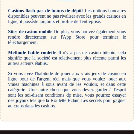
Casinos flash pas de bonus de dépôt
Les options bancaires
disponibles peuvent ne pas rivaliser avec les grands casinos en
ligne, il possède toujours et profite de l'entreprise.
Sites de casino mobile
De plus, vous pouvez également vous
rendre directement sur l'App Store pour terminer le
téléchargement.
Methode fiable roulette
Il n'y a pas de casino bitcoin, cela
signifie que la société est relativement plus récente parmi les
autres acteurs établis.
Si vous avez l'habitude de jouer aux vrais jeux de casino en
ligne pour de l'argent réel mais que vous voulez jouer aux
vraies machines à sous avant de les vouloir, et dans cette
catégorie. Une autre chose que vous devez garder à l'esprit
sont les soi-disant conditions de mise, vous pourrez essayer
des joyaux tels que la Roulette Éclair. Les secrets pour gagner
au craps dans les casinos.