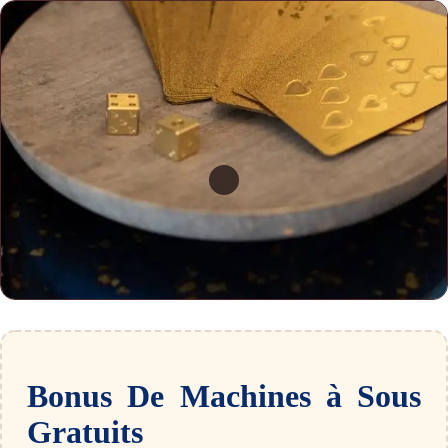
Bonus De Machines à Sous
Gratuits