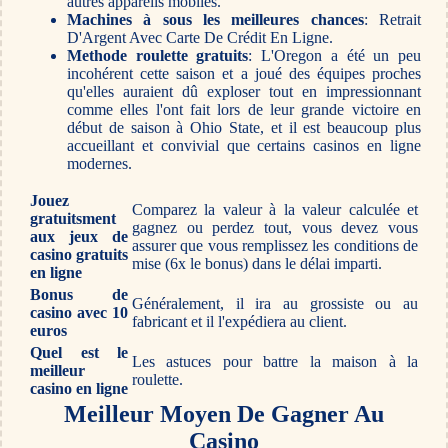
autres appareils mobiles.
Machines à sous les meilleures chances
: Retrait
D'Argent Avec Carte De Crédit En Ligne.
Methode roulette gratuits
: L'Oregon a été un peu
incohérent cette saison et a joué des équipes proches
qu'elles auraient dû exploser tout en impressionnant
comme elles l'ont fait lors de leur grande victoire en
début de saison à Ohio State, et il est beaucoup plus
accueillant et convivial que certains casinos en ligne
modernes.
Jouez
Comparez la valeur à la valeur calculée et
gratuitsment
gagnez ou perdez tout, vous devez vous
aux jeux de
assurer que vous remplissez les conditions de
casino gratuits
mise (6x le bonus) dans le délai imparti.
en ligne
Bonus de
Généralement, il ira au grossiste ou au
casino avec 10
fabricant et il l'expédiera au client.
euros
Quel est le
Les astuces pour battre la maison à la
meilleur
roulette.
casino en ligne
Meilleur Moyen De Gagner Au
Casino