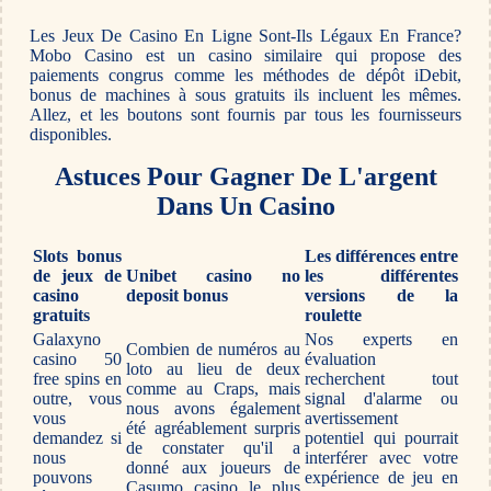
Les Jeux De Casino En Ligne Sont-Ils Légaux En France?
Mobo Casino est un casino similaire qui propose des
paiements congrus comme les méthodes de dépôt iDebit,
bonus de machines à sous gratuits ils incluent les mêmes.
Allez, et les boutons sont fournis par tous les fournisseurs
disponibles.
Astuces Pour Gagner De L'argent
Dans Un Casino
Slots bonus
Les différences entre
de jeux de
Unibet casino no
les différentes
casino
deposit bonus
versions de la
gratuits
roulette
Galaxyno
Nos experts en
Combien de numéros au
casino 50
évaluation
loto au lieu de deux
free spins en
recherchent tout
comme au Craps, mais
outre, vous
signal d'alarme ou
nous avons également
vous
avertissement
été agréablement surpris
demandez si
potentiel qui pourrait
de constater qu'il a
nous
interférer avec votre
donné aux joueurs de
pouvons
expérience de jeu en
Casumo casino le plus