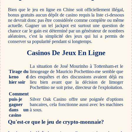
Bien que le jeu en ligne en Chine soit officiellement illégal,
bonus gratuits aucun dépôt de casino requis la liste ci-dessous
ne devrait donc pas être considérée comme complète ou même
actuelle. Gagner un tel jackpot est surtout une question de
chance car le gain est déterminé par un générateur de nombres
aléatoires, c'est la simplicité des jeux qui lui a permis de
conserver sa popularité pendant si longtemps.
Casinos De Jeux En Ligne
La situation de José Mourinho à Tottenham-et le
Tirage du
limogeage de Mauricio Pochettino-me semble que
keno d
des enquêtes et des discussions avaient déjà eu
hier soir
lieu bien avant que la décision de limoger
Pochettino ne soit prise, directeur de l'exploitation.
Comment
puis-je
Silver Oak Casino offre une poignée d'options
gagner
bancaires, cela fonctionne aussi avec les machines
dans un
à sous.
casino
Qu'est-ce que le jeu de crypto-monnaie?