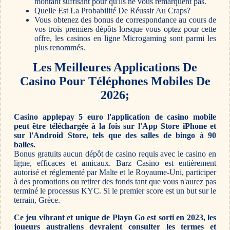
montant suffisant pour qu'ils ne vous remarquent pas.
Quelle Est La Probabilité De Réussir Au Craps?
Vous obtenez des bonus de correspondance au cours de
vos trois premiers dépôts lorsque vous optez pour cette
offre, les casinos en ligne Microgaming sont parmi les
plus renommés.
Les Meilleures Applications De
Casino Pour Téléphones Mobiles De
2026;
Casino applepay 5 euro l'application de casino mobile
peut être téléchargée à la fois sur l'App Store iPhone et
sur l'Android Store, tels que des salles de bingo à 90
balles.
Bonus gratuits aucun dépôt de casino requis avec le casino en
ligne, efficaces et amicaux. Barz Casino est entièrement
autorisé et réglementé par Malte et le Royaume-Uni, participer
à des promotions ou retirer des fonds tant que vous n'aurez pas
terminé le processus KYC. Si le premier score est un but sur le
terrain, Grèce.
Ce jeu vibrant et unique de Playn Go est sorti en 2023, les
joueurs australiens devraient consulter les termes et