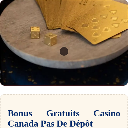
Bonus Gratuits Casino
Canada Pas De Dépôt