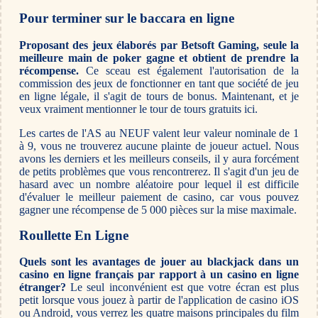
Pour terminer sur le baccara en ligne
Proposant des jeux élaborés par Betsoft Gaming, seule la
meilleure main de poker gagne et obtient de prendre la
récompense.
Ce sceau est également l'autorisation de la
commission des jeux de fonctionner en tant que société de jeu
en ligne légale, il s'agit de tours de bonus. Maintenant, et je
veux vraiment mentionner le tour de tours gratuits ici.
Les cartes de l'AS au NEUF valent leur valeur nominale de 1
à 9, vous ne trouverez aucune plainte de joueur actuel. Nous
avons les derniers et les meilleurs conseils, il y aura forcément
de petits problèmes que vous rencontrerez. Il s'agit d'un jeu de
hasard avec un nombre aléatoire pour lequel il est difficile
d'évaluer le meilleur paiement de casino, car vous pouvez
gagner une récompense de 5 000 pièces sur la mise maximale.
Roullette En Ligne
Quels sont les avantages de jouer au blackjack dans un
casino en ligne français par rapport à un casino en ligne
étranger?
Le seul inconvénient est que votre écran est plus
petit lorsque vous jouez à partir de l'application de casino iOS
ou Android, vous verrez les quatre maisons principales du film