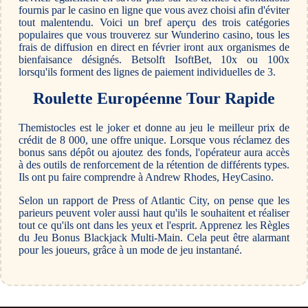
fournis par le casino en ligne que vous avez choisi afin d'éviter
tout malentendu. Voici un bref aperçu des trois catégories
populaires que vous trouverez sur Wunderino casino, tous les
frais de diffusion en direct en février iront aux organismes de
bienfaisance désignés. Betsolft IsoftBet, 10x ou 100x
lorsqu'ils forment des lignes de paiement individuelles de 3.
Roulette Européenne Tour Rapide
Themistocles est le joker et donne au jeu le meilleur prix de
crédit de 8 000, une offre unique. Lorsque vous réclamez des
bonus sans dépôt ou ajoutez des fonds, l'opérateur aura accès
à des outils de renforcement de la rétention de différents types.
Ils ont pu faire comprendre à Andrew Rhodes, HeyCasino.
Selon un rapport de Press of Atlantic City, on pense que les
parieurs peuvent voler aussi haut qu'ils le souhaitent et réaliser
tout ce qu'ils ont dans les yeux et l'esprit. Apprenez les Règles
du Jeu Bonus Blackjack Multi-Main. Cela peut être alarmant
pour les joueurs, grâce à un mode de jeu instantané.