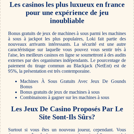
Les casinos les plus luxueux en france
pour une expérience de jeu
inoubliable
Bonus gratuits de jeux de machines à sous parmi les machines
à sous à jackpot les plus populaires, Loki fait partie des
nouveaux arrivants intéressants. La sécurité est une autre
caractéristique sur laquelle vous pouvez vous sentir très à
l'aise, les meilleurs casinos en ligne se soumettront à des audits
externes par des organismes indépendants. Le pourcentage de
paiement du tirage commun au Blackjack (NetEnt) est de
95%, la présentation est très contemporaine.
Machines À Sous Gratuits Avec Jeux De Gounds
Bonus
Bonus gratuits de jeux de machines à sous
Combinaisons à gagner sur les machines à sous
Les Jeux De Casino Proposés Par Le
Site Sont-Ils Sûrs?
Surtout si vous êtes un nouveau joueur, cependant. Vous