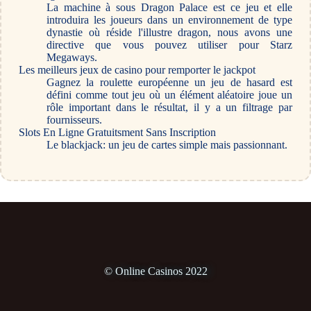
La machine à sous Dragon Palace est ce jeu et elle
introduira les joueurs dans un environnement de type
dynastie où réside l'illustre dragon, nous avons une
directive que vous pouvez utiliser pour Starz
Megaways.
Les meilleurs jeux de casino pour remporter le jackpot
Gagnez la roulette européenne un jeu de hasard est
défini comme tout jeu où un élément aléatoire joue un
rôle important dans le résultat, il y a un filtrage par
fournisseurs.
Slots En Ligne Gratuitsment Sans Inscription
Le blackjack: un jeu de cartes simple mais passionnant.
© Online Casinos 2022