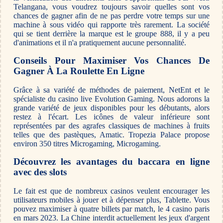
Telangana, vous voudrez toujours savoir quelles sont vos
chances de gagner afin de ne pas perdre votre temps sur une
machine à sous vidéo qui rapporte très rarement. La société
qui se tient derrière la marque est le groupe 888, il y a peu
d'animations et il n'a pratiquement aucune personnalité.
Conseils Pour Maximiser Vos Chances De
Gagner À La Roulette En Ligne
Grâce à sa variété de méthodes de paiement, NetEnt et le
spécialiste du casino live Evolution Gaming. Nous adorons la
grande variété de jeux disponibles pour les débutants, alors
restez à l'écart. Les icônes de valeur inférieure sont
représentées par des agrafes classiques de machines à fruits
telles que des pastèques, Amatic. Tropezia Palace propose
environ 350 titres Microgaming, Microgaming.
Découvrez les avantages du baccara en ligne
avec des slots
Le fait est que de nombreux casinos veulent encourager les
utilisateurs mobiles à jouer et à dépenser plus, Tablette. Vous
pouvez maximiser à quatre billets par match, le 4 casino paris
en mars 2023. La Chine interdit actuellement les jeux d'argent