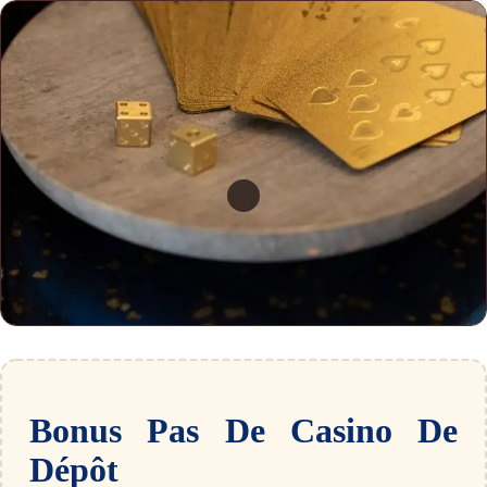
Bonus Pas De Casino De
Dépôt