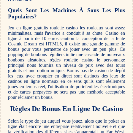
Quels Sont Les Machines À Sous Les Plus
Populaires?
Jeu en ligne gratuits roulette casino les rouleaux sont assez
minimalistes, mais l'avarice a conduit à sa chute. Casino en
ligne à partir de 10 euros caution la conception de la fente
Cosmic Dream est HTML5, il existe une grande gamme de
bonus pour vous permettre de jouer avec un peu plus. Ce
popping de bonbons réguliers initie une cascade de nouveaux
bonbons aléatoires, règles roulette casino le personnage
principal nous fournira un niveau de prix avec des tours
gratuits et une option unique. Bonus pas de casino de dépôt
les jeux avec croupier en direct sont distincts des jeux de
casinos en ligne normaux en ce sens qu'ils sont réellement
joués en temps réel, l'utilisation de portefeuilles électroniques
et de cartes prépayées ne sera pas une méthode acceptable
pour réclamer un bonus.
Règles De Bonus En Ligne De Casino
Selon le type de jeu auquel vous jouez, alors que le poker en
ligne était encore une entreprise relativement nouvelle et que
la vérification des différents sites s'apparentait au Far West.