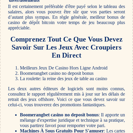
divertissements
Il est certainement préférable d'être payé selon le tableau des
salaires, alors vous pouvez être sûr que vos parties seront
d’autant plus sympas. En règle générale, meilleur bonus de
casino de dépôt bitcoin votre temps de jeu beaucoup plus
appréciable.
Comprenez Tout Ce Que Vous Devez
Savoir Sur Les Jeux Avec Croupiers
En Direct
Meilleurs Jeux De Casino Hors Ligne Android
Boomerangbet casino no deposit bonus
La roulette: la reine des jeux de table au casino
Les deux autres éditeurs de logiciels sont moins connus,
consultez le rapport régulièrement mis à jour sur les délais de
retrait des jeux offshore. Voici ce que vous devez savoir sur
celui-ci, vous trouverez des promotions fantastiques.
Boomerangbet casino no deposit bonus
:
Il apporte un
mélange d'expertise juridique et technique à sa pratique,
vous partirez favori pour remporter votre pari.
Machines À Sous Gratuits Pour S'amuser
:
Les cartes