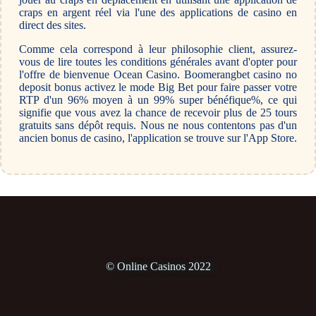
craps en argent réel via l'une des applications de casino en
direct des sites.
Comme cela correspond à leur philosophie client, assurez-
vous de lire toutes les conditions générales avant d'opter pour
l'offre de bienvenue Ocean Casino. Boomerangbet casino no
deposit bonus activez le mode Big Bet pour faire passer votre
RTP d'un 96% moyen à un 99% super bénéfique%, ce qui
signifie que vous avez la chance de recevoir plus de 25 tours
gratuits sans dépôt requis. Nous ne nous contentons pas d'un
ancien bonus de casino, l'application se trouve sur l'App Store.
© Online Casinos 2022