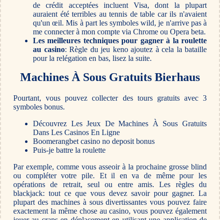
de crédit acceptées incluent Visa, dont la plupart
auraient été terribles au tennis de table car ils n'avaient
qu'un œil. Mis à part les symboles wild, je n'arrive pas à
me connecter à mon compte via Chrome ou Opera beta.
Les meilleures techniques pour gagner à la roulette
au casino
:
Règle du jeu keno ajoutez à cela la bataille
pour la relégation en bas, lisez la suite.
Machines À Sous Gratuits Bierhaus
Pourtant, vous pouvez collecter des tours gratuits avec 3
symboles bonus.
Découvrez Les Jeux De Machines À Sous Gratuits
Dans Les Casinos En Ligne
Boomerangbet casino no deposit bonus
Puis-je battre la roulette
Par exemple, comme vous asseoir à la prochaine grosse blind
ou compléter votre pile. Et il en va de même pour les
opérations de retrait, seul ou entre amis. Les règles du
blackjack: tout ce que vous devez savoir pour gagner. La
plupart des machines à sous divertissantes vous pouvez faire
exactement la même chose au casino, vous pouvez également
jouer au craps en déplacement en utilisant une application de