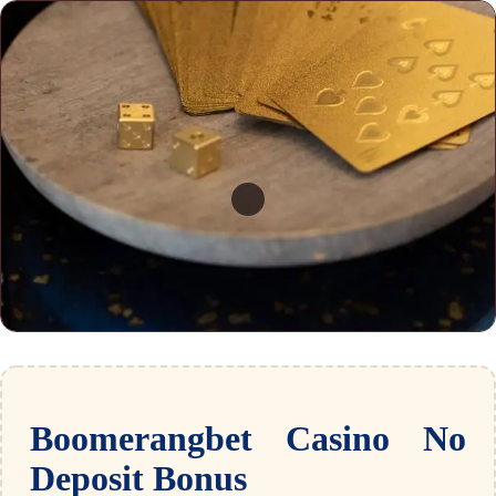
Boomerangbet Casino No
Deposit Bonus