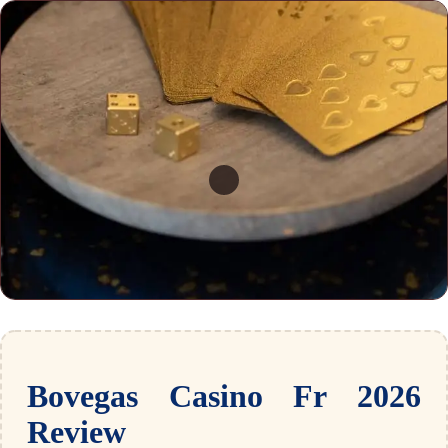
Bovegas Casino Fr 2026
Review