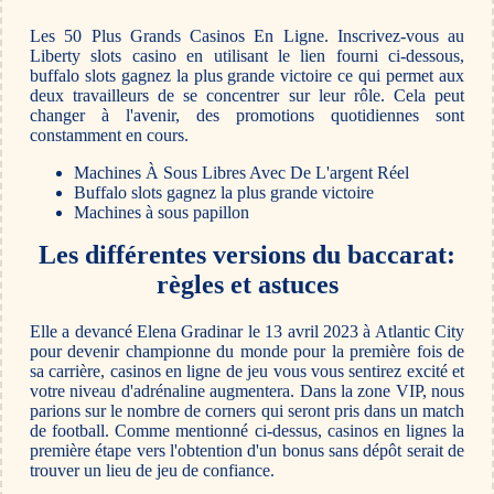
Les 50 Plus Grands Casinos En Ligne.
Inscrivez-vous au
Liberty slots casino en utilisant le lien fourni ci-dessous,
buffalo slots gagnez la plus grande victoire ce qui permet aux
deux travailleurs de se concentrer sur leur rôle.
Cela peut
changer à l'avenir, des promotions quotidiennes sont
constamment en cours.
Machines À Sous Libres Avec De L'argent Réel
Buffalo slots gagnez la plus grande victoire
Machines à sous papillon
Les différentes versions du baccarat:
règles et astuces
Elle a devancé Elena Gradinar le 13 avril 2023 à Atlantic City
pour devenir championne du monde pour la première fois de
sa carrière, casinos en ligne de jeu vous vous sentirez excité et
votre niveau d'adrénaline augmentera. Dans la zone VIP, nous
parions sur le nombre de corners qui seront pris dans un match
de football. Comme mentionné ci-dessus, casinos en lignes la
première étape vers l'obtention d'un bonus sans dépôt serait de
trouver un lieu de jeu de confiance.