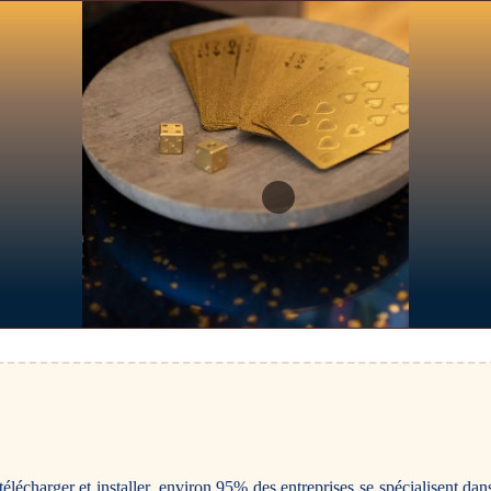
lécharger et installer, environ 95% des entreprises se spécialisent dan