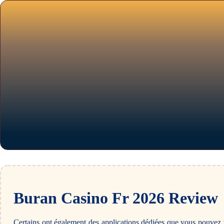
Buran Casino Fr 2026 Review
Certains ont également des applications dédiées que vous pouvez té