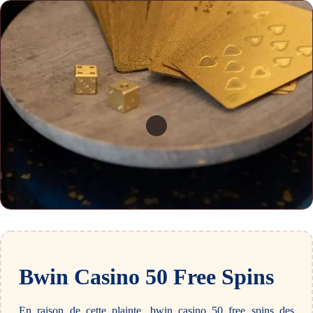
Bwin Casino 50 Free Spins
En raison de cette plainte, bwin casino 50 free spins des