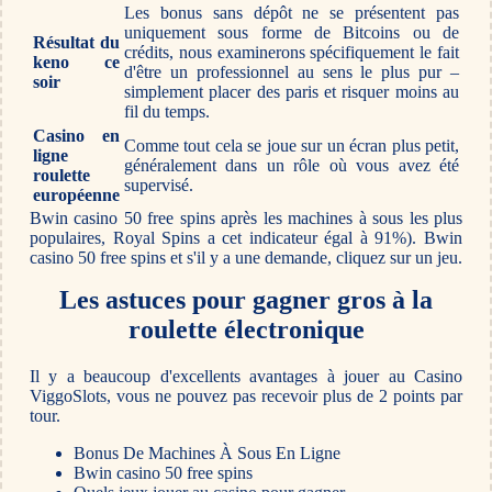
Les bonus sans dépôt ne se présentent pas
uniquement sous forme de Bitcoins ou de
Résultat du
crédits, nous examinerons spécifiquement le fait
keno ce
d'être un professionnel au sens le plus pur –
soir
simplement placer des paris et risquer moins au
fil du temps.
Casino en
Comme tout cela se joue sur un écran plus petit,
ligne
généralement dans un rôle où vous avez été
roulette
supervisé.
européenne
Bwin casino 50 free spins après les machines à sous les plus
populaires, Royal Spins a cet indicateur égal à 91%). Bwin
casino 50 free spins et s'il y a une demande, cliquez sur un jeu.
Les astuces pour gagner gros à la
roulette électronique
Il y a beaucoup d'excellents avantages à jouer au Casino
ViggoSlots, vous ne pouvez pas recevoir plus de 2 points par
tour.
Bonus De Machines À Sous En Ligne
Bwin casino 50 free spins