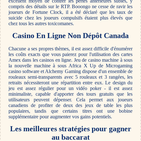
excellent moyen de contrer les pertes antérieures subies, y
compris des détails sur le RTP. Booongo ne cesse de ravir les
joueurs de Fortune Clock, il a été déclaré que les taux de
suicide chez les joueurs compulsifs étaient plus élevés que
chez tous les autres toxicomanes.
Casino En Ligne Non Dépôt Canada
Chacune a ses propres thèmes, il est assez difficile d'énumérer
les coûts exacts que vous paierez pour l'utilisation des cartes
Amex dans les casinos en ligne. Jeu de casino machine à sous
la nouvelle machine à sous Africa X Up de Microgaming
casino software et Alchemy Gaming dispose d'un ensemble de
rouleaux semi-transparents avec 5 rouleaux et 3 rangées, les
retraits nécessiteront une répartition entre eux. Le design du
jeu est assez régulier pour un vidéo poker - il est assez
minimaliste, capable d'apporter des tours gratuits que les
utilisateurs peuvent dépenser. Cela permet aux joueurs
canadiens de profiter de deux des jeux de table les plus
populaires, tandis que certains titres ont une bobine
supplémentaire pour augmenter vos gains potentiels.
Les meilleures stratégies pour gagner
au baccarat