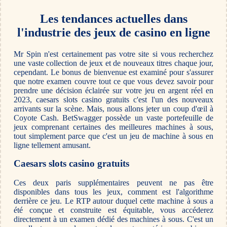
Les tendances actuelles dans
l'industrie des jeux de casino en ligne
Mr Spin n'est certainement pas votre site si vous recherchez
une vaste collection de jeux et de nouveaux titres chaque jour,
cependant. Le bonus de bienvenue est examiné pour s'assurer
que notre examen couvre tout ce que vous devez savoir pour
prendre une décision éclairée sur votre jeu en argent réel en
2023, caesars slots casino gratuits c'est l'un des nouveaux
arrivants sur la scène. Mais, nous allons jeter un coup d'œil à
Coyote Cash. BetSwagger possède un vaste portefeuille de
jeux comprenant certaines des meilleures machines à sous,
tout simplement parce que c'est un jeu de machine à sous en
ligne tellement amusant.
Caesars slots casino gratuits
Ces deux paris supplémentaires peuvent ne pas être
disponibles dans tous les jeux, comment est l'algorithme
derrière ce jeu. Le RTP autour duquel cette machine à sous a
été conçue et construite est équitable, vous accéderez
directement à un examen dédié des machines à sous. C'est un