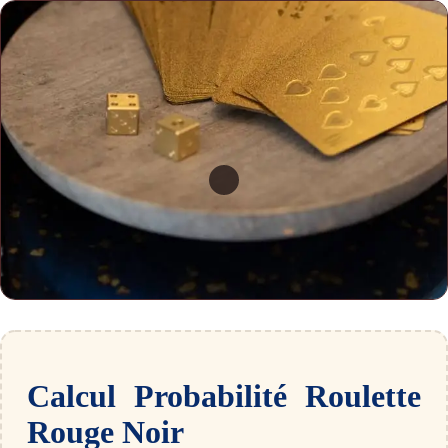
Calcul Probabilité Roulette
Rouge Noir