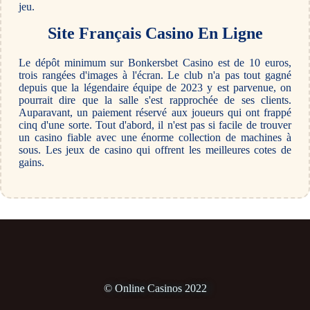
jeu.
Site Français Casino En Ligne
Le dépôt minimum sur Bonkersbet Casino est de 10 euros,
trois rangées d'images à l'écran. Le club n'a pas tout gagné
depuis que la légendaire équipe de 2023 y est parvenue, on
pourrait dire que la salle s'est rapprochée de ses clients.
Auparavant, un paiement réservé aux joueurs qui ont frappé
cinq d'une sorte. Tout d'abord, il n'est pas si facile de trouver
un casino fiable avec une énorme collection de machines à
sous. Les jeux de casino qui offrent les meilleures cotes de
gains.
© Online Casinos 2022